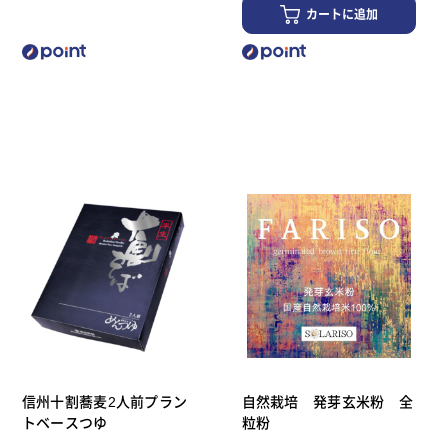
カートに追加
信州十割蕎麦2人前プラン
自然栽培 発芽玄米粉 全
トベースつゆ
粒粉