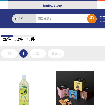
ignica store
すべて
25件
50件
75件
前
1
次
最後