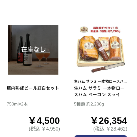
在庫なし
生ハム サラミ 一本物ロースハム
ベーコン スライスナイフ
瓶内熟成ビール紅白セット
生ハム サラミ 一本物ロー
スハム ベーコン スライス
ナイフ 腸詰屋 ギフトセッ
750ml×2本
5種類 約2,200g
ト 15
￥4,500
￥26,354
(税込 ￥4,950)
(税込 ￥28,462)