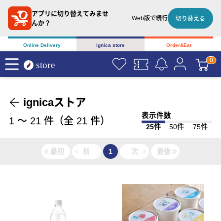
アプリに切り替えてみませ
Web版で続行
切り替える
んか？
Online Delivery
ignica store
Order&Eat
ignicaストア
表示件数
1
〜
21
件（全
21
件）
25件
50件
75件
最初
前
1
次
最後