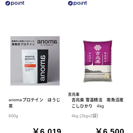
吉兆楽
anomaプロテイン ほうじ
吉兆楽 雪温精法 南魚沼産
茶
こしひかり 4kg
600g
4kg (2kgx2袋）
￥6,019
￥6,500