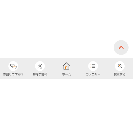
お困りですか？
お得な情報
ホーム
カテゴリー
検索する
カテゴリー
購入履歴
売り上げトップ10
アカウント
お気に入り
ツイッター
クーポン
チャットボット
ユナイテッド・スーパーマーケット・ホールディングス