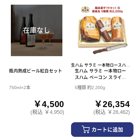
在庫なし
生ハム サラミ 一本物ロースハム
瓶内熟成ビール紅白セット
ベーコン スライスナイフ
生ハム サラミ 一本物ロー
スハム ベーコン スライス
ナイフ 腸詰屋 ギフトセッ
750ml×2本
5種類 約2,200g
ト 15
￥4,500
￥26,354
(税込 ￥4,950)
(税込 ￥28,462)
カートに追加