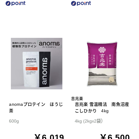
吉兆楽
anomaプロテイン ほうじ
吉兆楽 雪温精法 南魚沼産
茶
こしひかり 4kg
600g
4kg (2kgx2袋）
￥6,019
￥6,500