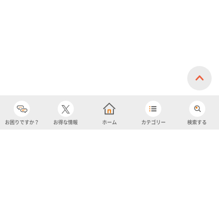
お困りですか？
お得な情報
ホーム
カテゴリー
検索する
カテゴリー
購入履歴
売り上げトップ10
アカウント
お気に入り
ツイッター
クーポン
チャットボット
ユナイテッド・スーパーマーケット・ホールディングス