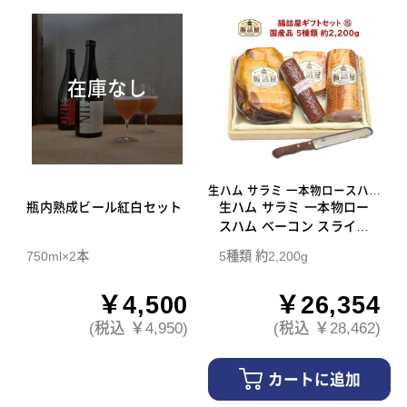
在庫なし
生ハム サラミ 一本物ロースハム
瓶内熟成ビール紅白セット
ベーコン スライスナイフ
生ハム サラミ 一本物ロー
スハム ベーコン スライス
ナイフ 腸詰屋 ギフトセッ
750ml×2本
5種類 約2,200g
ト 15
￥4,500
￥26,354
(税込 ￥4,950)
(税込 ￥28,462)
カートに追加