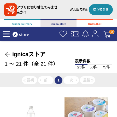
アプリに切り替えてみませ
Web版で続行
切り替える
んか？
Online Delivery
ignica store
Order&Eat
ignicaストア
表示件数
1
〜
21
件（全
21
件）
25件
50件
75件
最初
前
1
次
最後