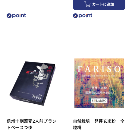
カートに追加
信州十割蕎麦2人前プラン
自然栽培 発芽玄米粉 全
トベースつゆ
粒粉