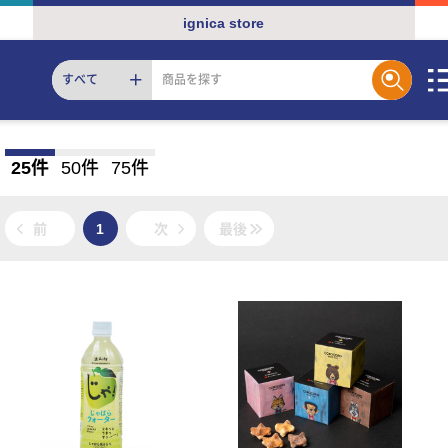
ignica store
すべて
25件
50件
75件
前
1
次
最後