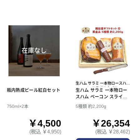
在庫なし
生ハム サラミ 一本物ロースハム
ベーコン スライスナイフ
瓶内熟成ビール紅白セット
生ハム サラミ 一本物ロー
スハム ベーコン スライス
ナイフ 腸詰屋 ギフトセッ
750ml×2本
5種類 約2,200g
ト 15
￥4,500
￥26,354
(税込 ￥4,950)
(税込 ￥28,462)