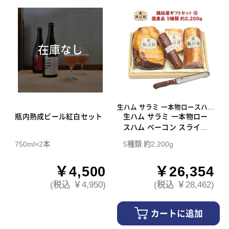
在庫なし
生ハム サラミ 一本物ロースハム
瓶内熟成ビール紅白セット
ベーコン スライスナイフ
生ハム サラミ 一本物ロー
スハム ベーコン スライス
ナイフ 腸詰屋 ギフトセッ
750ml×2本
5種類 約2,200g
ト 15
￥4,500
￥26,354
(税込 ￥4,950)
(税込 ￥28,462)
カートに追加