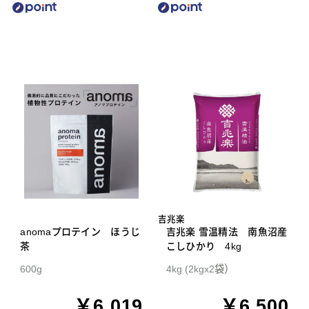
吉兆楽
anomaプロテイン ほうじ
吉兆楽 雪温精法 南魚沼産
茶
こしひかり 4kg
600g
4kg (2kgx2袋）
￥6,019
￥6,500