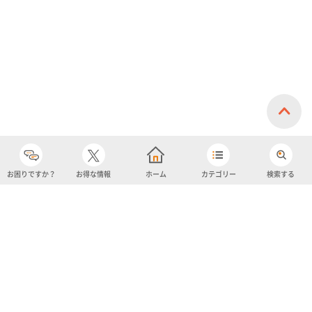
お困りですか？
お得な情報
ホーム
カテゴリー
検索する
カテゴリー
購入履歴
売り上げトップ10
アカウント
お気に入り
ツイッター
クーポン
チャットボット
ユナイテッド・スーパーマーケット・ホールディングス