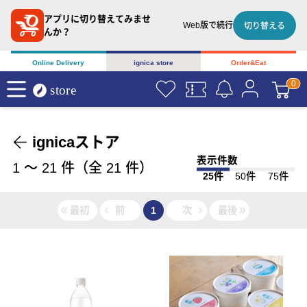
アプリに切り替えてみませ
Web版で続行
切り替える
んか？
Online Delivery
ignica store
Order&Eat
ignicaストア
表示件数
1
〜
21
件（全
21
件）
25件
50件
75件
最初
前
1
次
最後