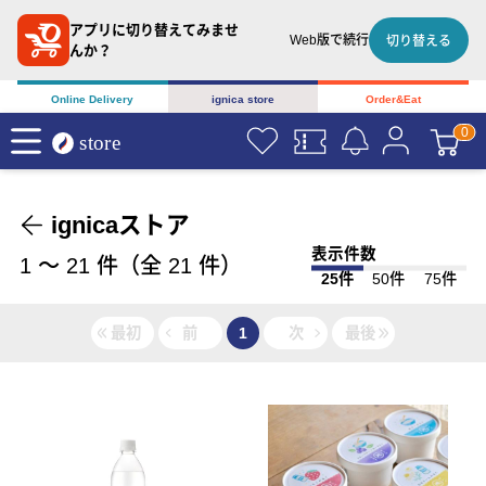
アプリに切り替えてみませ
Web版で続行
切り替える
んか？
Online Delivery
ignica store
Order&Eat
ignicaストア
表示件数
1
〜
21
件（全
21
件）
25件
50件
75件
最初
前
1
次
最後