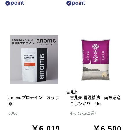
吉兆楽
anomaプロテイン ほうじ
吉兆楽 雪温精法 南魚沼産
茶
こしひかり 4kg
600g
4kg (2kgx2袋）
￥6,019
￥6,500