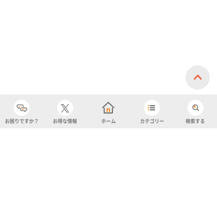
お困りですか？
お得な情報
ホーム
カテゴリー
検索する
カテゴリー
購入履歴
売り上げトップ10
アカウント
お気に入り
ツイッター
クーポン
チャットボット
ユナイテッド・スーパーマーケット・ホールディングス