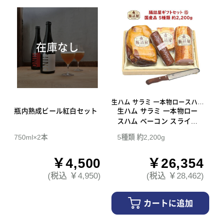
在庫なし
生ハム サラミ 一本物ロースハム
瓶内熟成ビール紅白セット
ベーコン スライスナイフ
生ハム サラミ 一本物ロー
スハム ベーコン スライス
ナイフ 腸詰屋 ギフトセッ
750ml×2本
5種類 約2,200g
ト 15
￥4,500
￥26,354
(税込 ￥4,950)
(税込 ￥28,462)
カートに追加