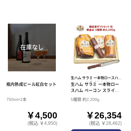
在庫なし
生ハム サラミ 一本物ロースハム
ベーコン スライスナイフ
瓶内熟成ビール紅白セット
生ハム サラミ 一本物ロー
スハム ベーコン スライス
ナイフ 腸詰屋 ギフトセッ
750ml×2本
5種類 約2,200g
ト 15
￥4,500
￥26,354
(税込 ￥4,950)
(税込 ￥28,462)