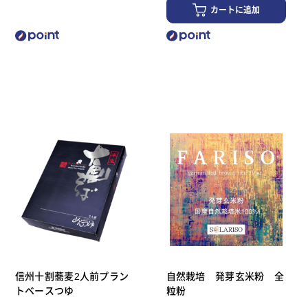
カートに追加
信州十割蕎麦2人前プラン
自然栽培 発芽玄米粉 全
トベースつゆ
粒粉