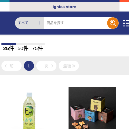
ignica store
すべて
25件
50件
75件
前
1
次
最後