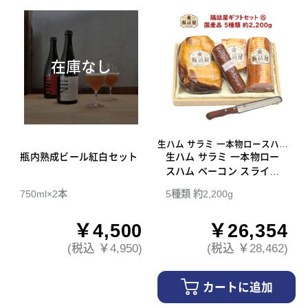
在庫なし
生ハム サラミ 一本物ロースハム
瓶内熟成ビール紅白セット
ベーコン スライスナイフ
生ハム サラミ 一本物ロー
スハム ベーコン スライス
ナイフ 腸詰屋 ギフトセッ
750ml×2本
5種類 約2,200g
ト 15
￥4,500
￥26,354
(税込 ￥4,950)
(税込 ￥28,462)
カートに追加