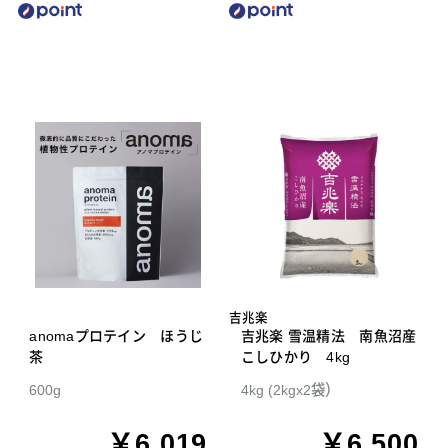
吉兆楽
anomaプロテイン ほうじ
吉兆楽 雪温精法 南魚沼産
茶
こしひかり 4kg
600g
4kg (2kgx2袋）
￥6,019
￥6,500