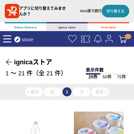
アプリに切り替えてみませ
Web版で続行
切り替える
んか？
Online Delivery
ignica store
Order&Eat
ignicaストア
表示件数
1
〜
21
件（全
21
件）
25件
50件
75件
最初
前
1
次
最後