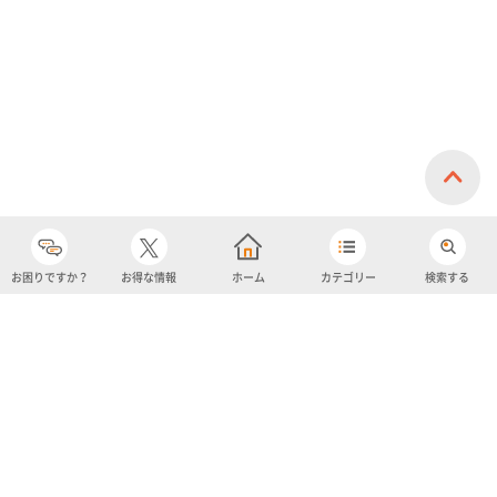
お困りですか？
お得な情報
ホーム
カテゴリー
検索する
カテゴリー
購入履歴
売り上げトップ10
アカウント
お気に入り
ツイッター
クーポン
チャットボット
ユナイテッド・スーパーマーケット・ホールディングス