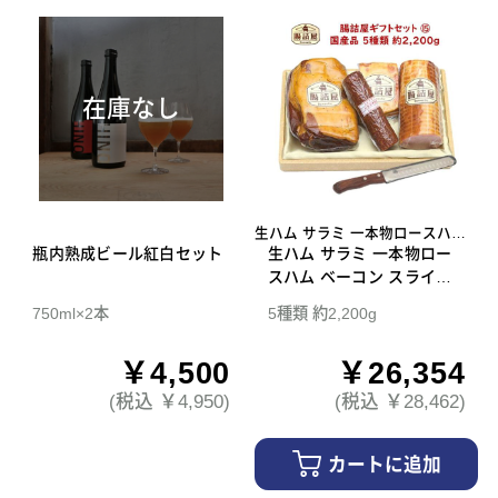
在庫なし
生ハム サラミ 一本物ロースハム
瓶内熟成ビール紅白セット
ベーコン スライスナイフ
生ハム サラミ 一本物ロー
スハム ベーコン スライス
ナイフ 腸詰屋 ギフトセッ
750ml×2本
5種類 約2,200g
ト 15
￥4,500
￥26,354
(税込 ￥4,950)
(税込 ￥28,462)
カートに追加