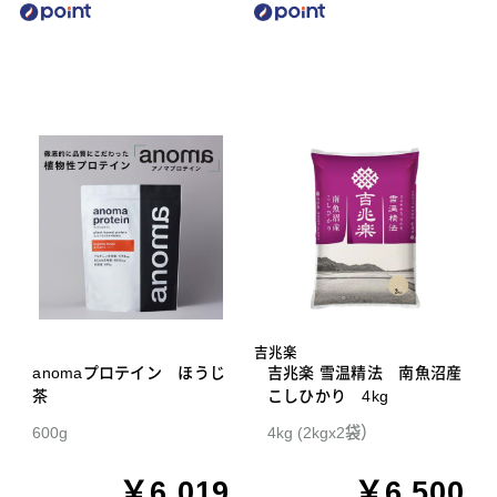
吉兆楽
anomaプロテイン ほうじ
吉兆楽 雪温精法 南魚沼産
茶
こしひかり 4kg
600g
4kg (2kgx2袋）
￥6,019
￥6,500