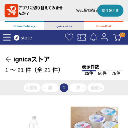
アプリに切り替えてみませ
Web版で続行
切り替える
んか？
Online Delivery
ignica store
Order&Eat
ignicaストア
表示件数
1
〜
21
件（全
21
件）
25件
50件
75件
最初
前
1
次
最後