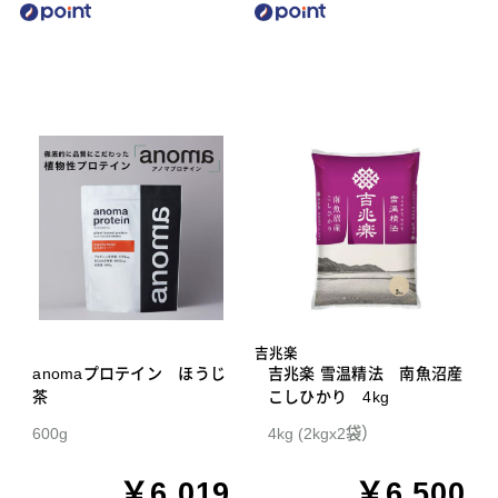
吉兆楽
anomaプロテイン ほうじ
吉兆楽 雪温精法 南魚沼産
茶
こしひかり 4kg
600g
4kg (2kgx2袋）
￥6,019
￥6,500