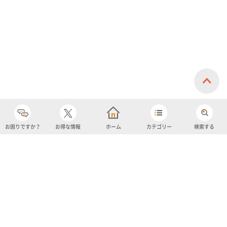
お困りですか？
お得な情報
ホーム
カテゴリー
検索する
カテゴリー
購入履歴
売り上げトップ10
アカウント
お気に入り
ツイッター
クーポン
チャットボット
ユナイテッド・スーパーマーケット・ホールディングス