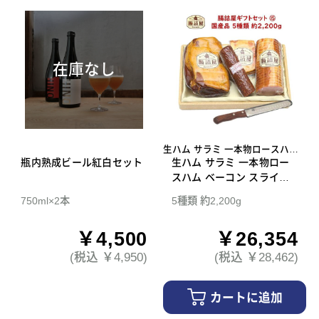
在庫なし
生ハム サラミ 一本物ロースハム
瓶内熟成ビール紅白セット
ベーコン スライスナイフ
生ハム サラミ 一本物ロー
スハム ベーコン スライス
ナイフ 腸詰屋 ギフトセッ
750ml×2本
5種類 約2,200g
ト 15
￥4,500
￥26,354
(税込 ￥4,950)
(税込 ￥28,462)
カートに追加