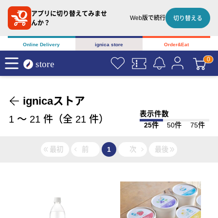
アプリに切り替えてみませ
Web版で続行
切り替える
んか？
Online Delivery
ignica store
Order&Eat
ignicaストア
表示件数
1
〜
21
件（全
21
件）
25件
50件
75件
最初
前
1
次
最後