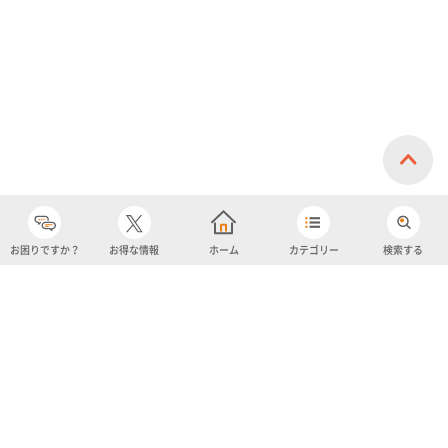
お困りですか？
お得な情報
ホーム
カテゴリー
検索する
カテゴリー
購入履歴
売り上げトップ10
アカウント
お気に入り
ツイッター
クーポン
チャットボット
ユナイテッド・スーパーマーケット・ホールディングス