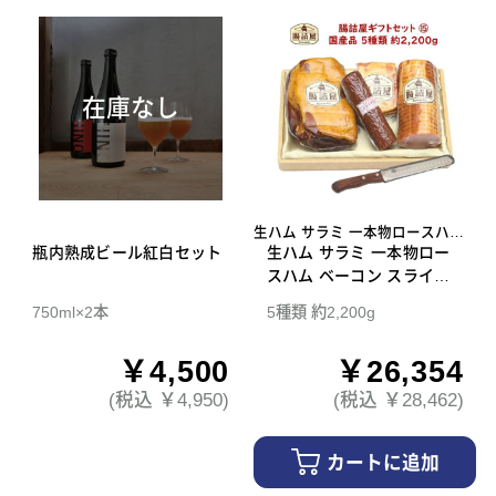
在庫なし
生ハム サラミ 一本物ロースハム
瓶内熟成ビール紅白セット
ベーコン スライスナイフ
生ハム サラミ 一本物ロー
スハム ベーコン スライス
ナイフ 腸詰屋 ギフトセッ
750ml×2本
5種類 約2,200g
ト 15
￥4,500
￥26,354
(税込 ￥4,950)
(税込 ￥28,462)
カートに追加