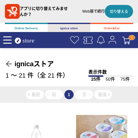
アプリに切り替えてみませ
Web版で続行
切り替える
んか？
Online Delivery
ignica store
Order&Eat
ignicaストア
表示件数
1
〜
21
件（全
21
件）
25件
50件
75件
最初
前
1
次
最後