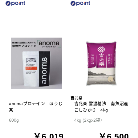
吉兆楽
anomaプロテイン ほうじ
吉兆楽 雪温精法 南魚沼産
茶
こしひかり 4kg
600g
4kg (2kgx2袋）
￥6,019
￥6,500