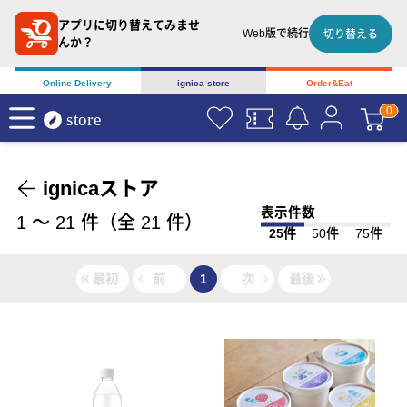
アプリに切り替えてみませ
Web版で続行
切り替える
んか？
Online Delivery
ignica store
Order&Eat
ignicaストア
表示件数
1
〜
21
件（全
21
件）
25件
50件
75件
最初
前
1
次
最後