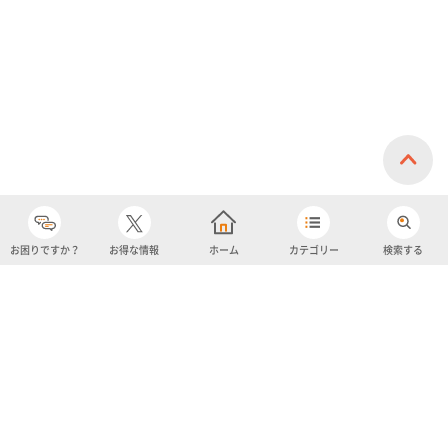
お困りですか？
お得な情報
ホーム
カテゴリー
検索する
カテゴリー
購入履歴
売り上げトップ10
アカウント
お気に入り
ツイッター
クーポン
チャットボット
ユナイテッド・スーパーマーケット・ホールディングス