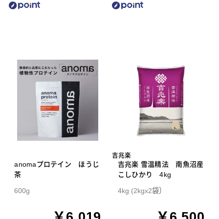
吉兆楽
anomaプロテイン ほうじ
吉兆楽 雪温精法 南魚沼産
茶
こしひかり 4kg
600g
4kg (2kgx2袋）
￥6,019
￥6,500