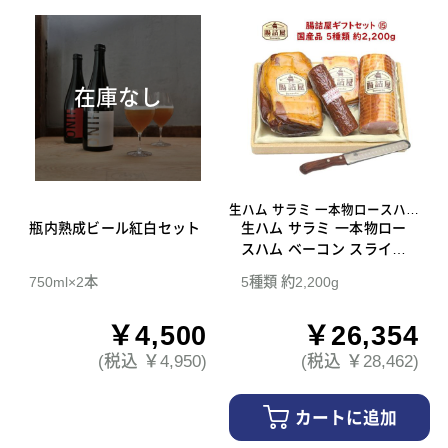
在庫なし
生ハム サラミ 一本物ロースハム
瓶内熟成ビール紅白セット
ベーコン スライスナイフ
生ハム サラミ 一本物ロー
スハム ベーコン スライス
ナイフ 腸詰屋 ギフトセッ
750ml×2本
5種類 約2,200g
ト 15
￥4,500
￥26,354
(税込 ￥4,950)
(税込 ￥28,462)
カートに追加