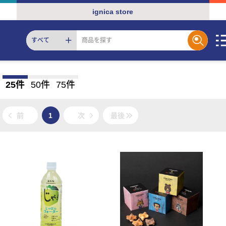
ignica store
すべて
25件
50件
75件
前
1
次
最後