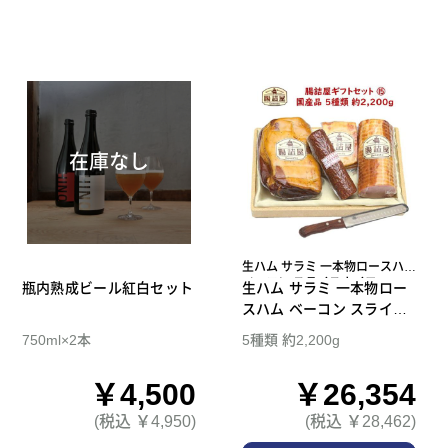
在庫なし
生ハム サラミ 一本物ロースハム
ベーコン スライスナイフ
瓶内熟成ビール紅白セット
生ハム サラミ 一本物ロー
スハム ベーコン スライス
ナイフ 腸詰屋 ギフトセッ
750ml×2本
5種類 約2,200g
ト 15
￥4,500
￥26,354
(税込 ￥4,950)
(税込 ￥28,462)