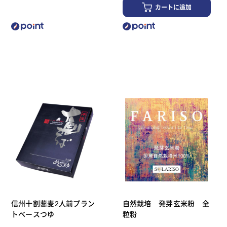
カートに追加
信州十割蕎麦2人前プラン
自然栽培 発芽玄米粉 全
トベースつゆ
粒粉