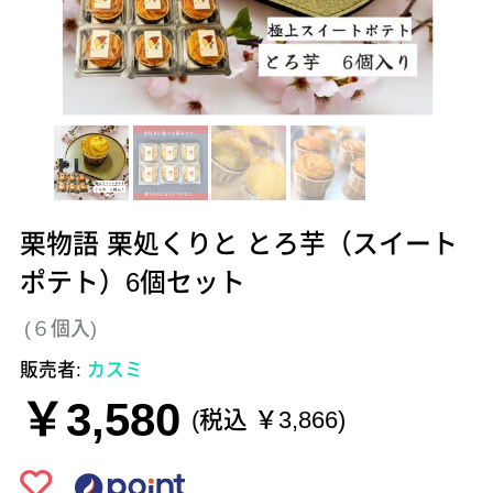
栗物語 栗処くりと とろ芋（スイート
ポテト）6個セット
(６個入)
販売者:
カスミ
￥3,580
(税込 ￥3,866)