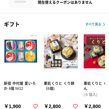
現在使えるクーポンはありません
ギフト
すべて見る
新宿 中村屋 夏いろ
栗処くりと くり餅
栗処くりと くりと
か 6個 NI12
（6個)
ん
(６個入)
￥1,900
￥2,800
￥2,800