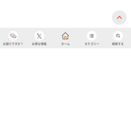
お困りですか？
お得な情報
ホーム
カテゴリー
検索する
カテゴリー
購入履歴
売り上げトップ10
アカウント
お気に入り
ツイッター
クーポン
チャットボット
ユナイテッド・スーパーマーケット・ホールディングス
よくあるご質問/お問い合わせ
利用規約
プライバシーポリシー
ignicaポイント規約