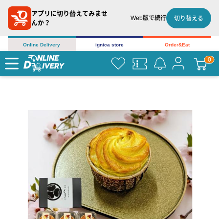
アプリに切り替えてみませ
Web版で続行
切り替える
んか？
Online Delivery
ignica store
Order&Eat