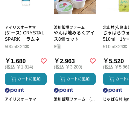
アイリスオーヤマ
渋川飯塚ファーム
北山村(和歌山県)
(ケース) CRYSTAL
やんば地みるくアイ
じゃばらウォ
SPARK ラムネ
ス8個セット
510ml 1ケー
本入
500ml×24本
8個
510ml×24本
￥1,680
￥2,963
￥5,520
(税込 ￥1,814)
(税込 ￥3,200)
(税込 ￥5,961)
カートに追加
カートに追加
カートに
アイリスオーヤマ
渋川飯塚ファーム (ア
じゃばら村 ignic
イスクリーム)