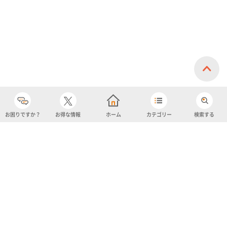
お困りですか？
お得な情報
ホーム
カテゴリー
検索する
カテゴリー
購入履歴
売り上げトップ10
アカウント
お気に入り
ツイッター
クーポン
チャットボット
ユナイテッド・スーパーマーケット・ホールディングス