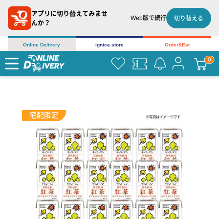
アプリに切り替えてみませ
Web版で続行
切り替える
んか？
Online Delivery
ignica store
Order&Eat
宅配限定