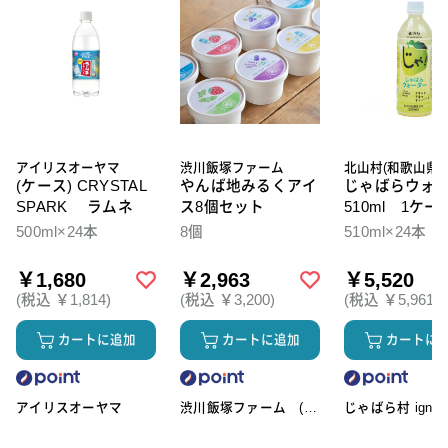
アイリスオーヤマ
渋川飯塚ファーム
北山村(和歌山県)
(ケース) CRYSTAL
やんば地みるくアイ
じゃばらウォ
SPARK ラムネ
ス8個セット
510ml 1ケー
本入
500ml×24本
8個
510ml×24本
￥1,680
￥2,963
￥5,520
(税込 ￥1,814)
(税込 ￥3,200)
(税込 ￥5,961)
カートに追加
カートに追加
カートに
アイリスオーヤマ
渋川飯塚ファーム (ア
じゃばら村 ignic
イスクリーム)