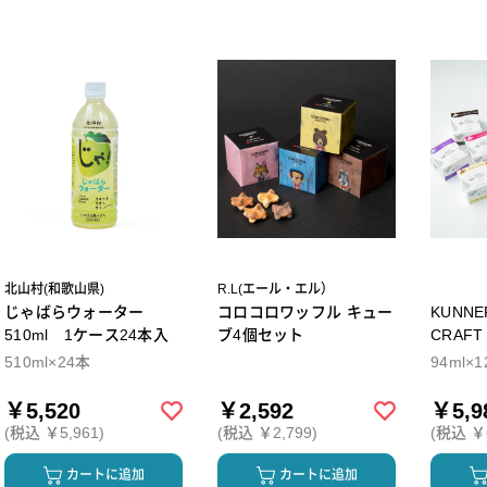
北山村(和歌山県)
R.L(エール・エル）
じゃばらウォーター
コロコロワッフル キュー
KUNNEP A2 M
510ml 1ケース24本入
ブ4個セット
CRAFT アイス12個セ
ト
510ml×24本
94ml×1
￥5,520
￥2,592
￥5,9
(税込 ￥5,961)
(税込 ￥2,799)
(税込 ￥6
カートに追加
カートに追加