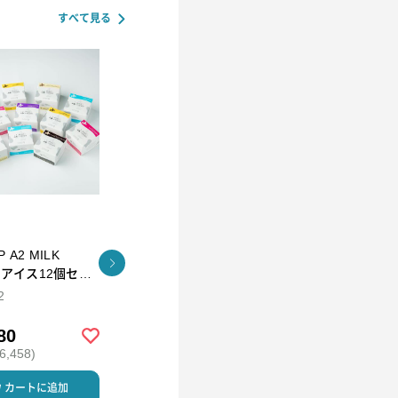
すべて見る
Tokyo Tea Trading
ILK
下鴨昆布(角瓶)
久順銘茶 阿里
ッ
茶 Tea Bag
2
90g
2g×10P
80
￥1,500
￥1,150
,458)
(税込 ￥1,620)
(税込 ￥1,242)
カートに追加
カートに追加
カートに