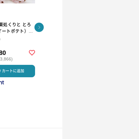
栗処くりと とろ
栗処くりと くりとん
茨城県土浦市 栗
イートポテト）6
処くりと 焼き栗
ト
ト
)
(６個入)
80
￥2,800
￥5,000
,866)
(税込 ￥3,024)
(税込 ￥5,400)
カートに追加
カートに追加
カートに
カスミ
カスミ