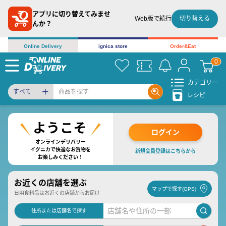
アプリに切り替えてみませ
切り替える
Web版で続行
んか？
Online Delivery
ignica store
Order&Eat
カテゴリー
すべて
レシピ
ログイン
オンラインデリバリー
イグニカで快適なお買物を
新規会員登録はこちらから
お楽しみください！
お近くの店舗を選ぶ
マップで探す(GPS)
日用食料品はお近くの店舗からお届け
住所または店舗名で探す