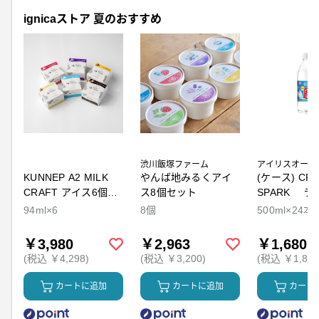
ignicaストア 夏のおすすめ
渋川飯塚ファーム
アイリスオーヤ
KUNNEP A2 MILK
やんば地みるくアイ
(ケース) CRY
CRAFT アイス6個セ
ス8個セット
SPARK ラ
ット
94ml×6
8個
500ml×24本
￥3,980
￥2,963
￥1,680
(税込 ￥4,298)
(税込 ￥3,200)
(税込 ￥1,814
カートに追加
カートに追加
カート