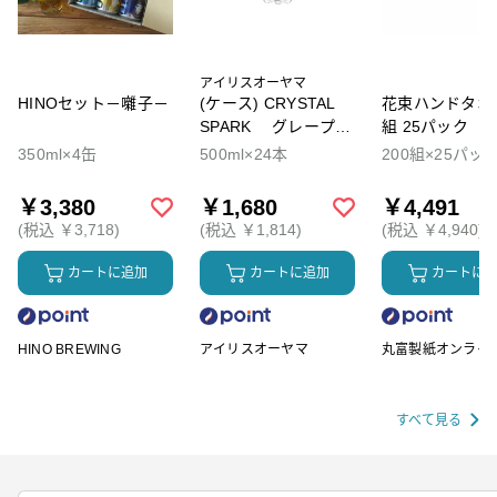
アイリスオーヤマ
HINOセット－囃子－
(ケース) CRYSTAL
花束ハンドタオル
SPARK グレープソ
組 25パック
ーダ
350ml×4缶
500ml×24本
200組×25パッ
￥3,380
￥1,680
￥4,491
(税込 ￥3,718)
(税込 ￥1,814)
(税込 ￥4,940)
カートに追加
カートに追加
カートに
HINO BREWING
アイリスオーヤマ
丸富製紙オンライ
ップ
すべて見る