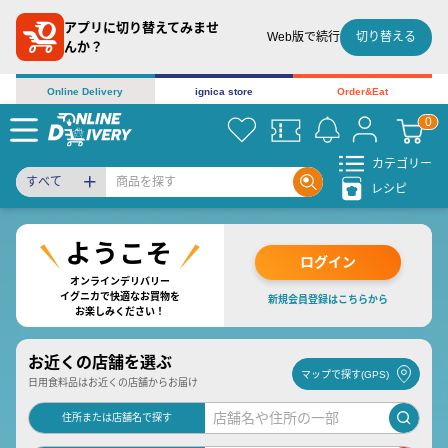
アプリに切り替えてみませ
切り替える
Web版で続行
んか？
Online Delivery
ignica store
Order&Eat
カテゴリー
すべて
レシピ
ログイン
オンラインデリバリー
イグニカで快適なお買物を
新規会員登録はこちらから
お楽しみください！
お近くの店舗を選ぶ
マップで探す(GPS)
日用食料品はお近くの店舗からお届け
住所または店舗名で探す