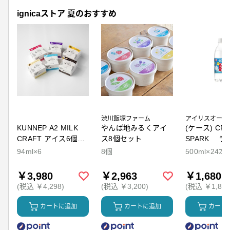
ignicaストア 夏のおすすめ
渋川飯塚ファーム
アイリスオーヤ
KUNNEP A2 MILK
やんば地みるくアイ
(ケース) CRY
CRAFT アイス6個セ
ス8個セット
SPARK ラ
ット
94ml×6
8個
500ml×24本
￥3,980
￥2,963
￥1,680
(税込 ￥4,298)
(税込 ￥3,200)
(税込 ￥1,814
カートに追加
カートに追加
カート