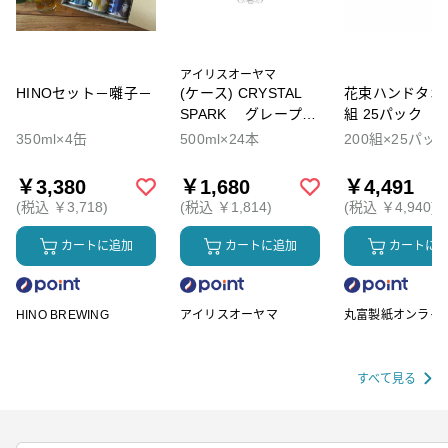
アイリスオーヤマ
HINOセット－囃子－
(ケース) CRYSTAL
花束ハンドタオル
SPARK グレープソ
組 25パック
ーダ
350ml×4缶
500ml×24本
200組×25パッ
￥3,380
￥1,680
￥4,491
(税込 ￥3,718)
(税込 ￥1,814)
(税込 ￥4,940)
カートに追加
カートに追加
カートに
HINO BREWING
アイリスオーヤマ
丸富製紙オンライ
ップ
すべて見る