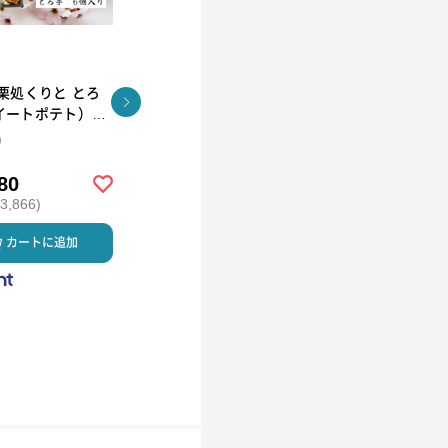
栗処くりと とろ
栗処くりと くりとん
茨城県土浦市 栗
イートポテト）6
処くりと 焼き栗
ト
ト
)
(６個入)
80
￥2,800
￥5,000
,866)
(税込 ￥3,024)
(税込 ￥5,400)
カートに追加
カートに追加
カートに
カスミ
カスミ