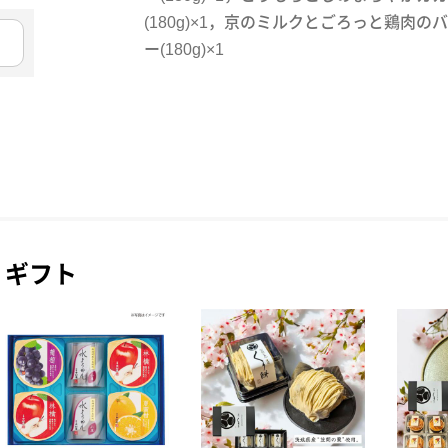
(180g)×1，京のミルクとごろっと鶏肉
ー(180g)×1
ギフト