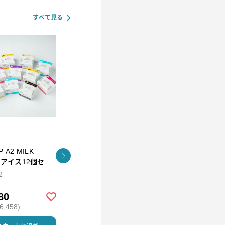
すべて見る
Tokyo Tea Trading
ILK
下鴨昆布(角瓶)
久順銘茶 阿里
ッ
茶 Tea Bag
2
90g
2g×10P
80
￥1,500
￥1,150
,458)
(税込 ￥1,620)
(税込 ￥1,242)