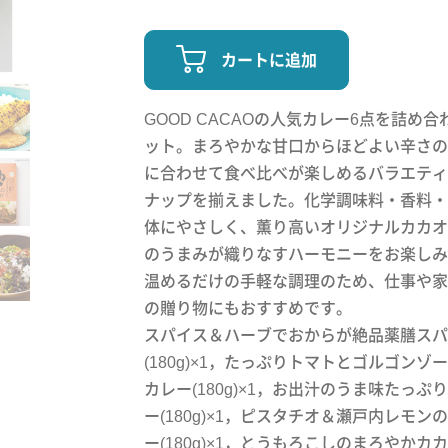
カートに追加
GOOD CACAOの人気カレー6点を詰め
ット。まろやかな甘口からほどよい辛さの
に合わせて食べ比べが楽しめるバラエティ
ナップを揃えました。化学調味料・香料・
体にやさしく、薫り高いオリジナルカカオ
のうまみが織りなすハーモニーをお楽しみ
温めるだけの手軽な調理のため、仕事や家
の贈り物にもおすすめです。
スパイス＆ハーブでおからが絶品薬膳スパ
(180g)×1，たっぷりトマトとゴルゴン
カレー(180g)×1，お出汁のうま味たっ
ー(180g)×1，ピスタチオ＆瀬戸内レモ
ー(180g)×1，とうもろこしのまろやかカ