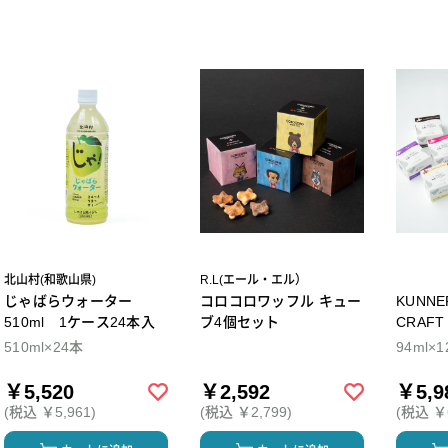
北山村(和歌山県)
R.L(エール・エル）
じゃばらウォーター
コロコロワッフル キュー
KUNNEP A2 M
510ml 1ケース24本入
ブ4個セット
CRAFT アイス12個セ
ト
510ml×24本
94ml×1
￥5,520
￥2,592
￥5,9
(税込 ￥5,961)
(税込 ￥2,799)
(税込 ￥6