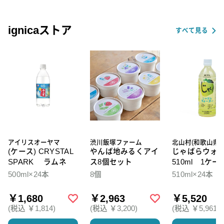
ignicaストア
すべて見る
アイリスオーヤマ
渋川飯塚ファーム
北山村(和歌山県)
(ケース) CRYSTAL
やんば地みるくアイ
じゃばらウォ
SPARK ラムネ
ス8個セット
510ml 1ケー
本入
500ml×24本
8個
510ml×24本
￥1,680
￥2,963
￥5,520
(税込 ￥1,814)
(税込 ￥3,200)
(税込 ￥5,961)