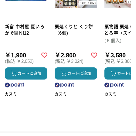
新宿 中村屋 夏いろ
栗処くりと くり餅
栗物語 栗処く
か 6個 NI12
（6個)
とろ芋（スイ
テト）6個セッ
(６個入)
￥1,900
￥2,800
￥3,580
(税込 ￥2,052)
(税込 ￥3,024)
(税込 ￥3,866)
カートに追加
カートに追加
カートに
カスミ
カスミ
カスミ