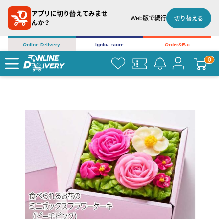
アプリに切り替えてみませ
Web版で続行
切り替える
んか？
Online Delivery
ignica store
Order&Eat