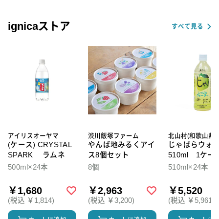
ignicaストア
すべて見る
アイリスオーヤマ
渋川飯塚ファーム
北山村(和歌山県)
(ケース) CRYSTAL
やんば地みるくアイ
じゃばらウォ
SPARK ラムネ
ス8個セット
510ml 1ケー
本入
500ml×24本
8個
510ml×24本
￥1,680
￥2,963
￥5,520
(税込 ￥1,814)
(税込 ￥3,200)
(税込 ￥5,961)