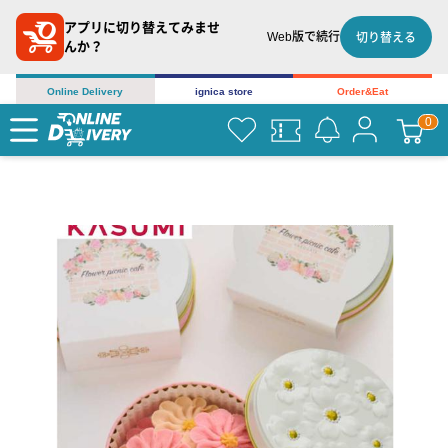
アプリに切り替えてみませ
Web版で続行
切り替える
んか？
Online Delivery
ignica store
Order&Eat