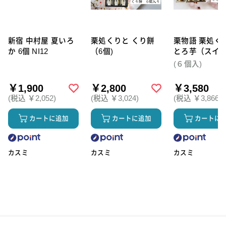
新宿 中村屋 夏いろ
栗処くりと くり餅
栗物語 栗処く
か 6個 NI12
（6個)
とろ芋（スイ
テト）6個セッ
(６個入)
￥1,900
￥2,800
￥3,580
(税込 ￥2,052)
(税込 ￥3,024)
(税込 ￥3,866)
カートに追加
カートに追加
カートに
カスミ
カスミ
カスミ