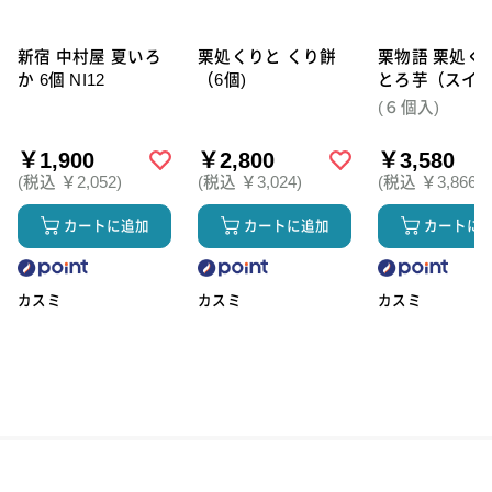
新宿 中村屋 夏いろ
栗処くりと くり餅
栗物語 栗処く
か 6個 NI12
（6個)
とろ芋（スイ
テト）6個セッ
(６個入)
￥1,900
￥2,800
￥3,580
(税込 ￥2,052)
(税込 ￥3,024)
(税込 ￥3,866)
カートに追加
カートに追加
カートに
カスミ
カスミ
カスミ