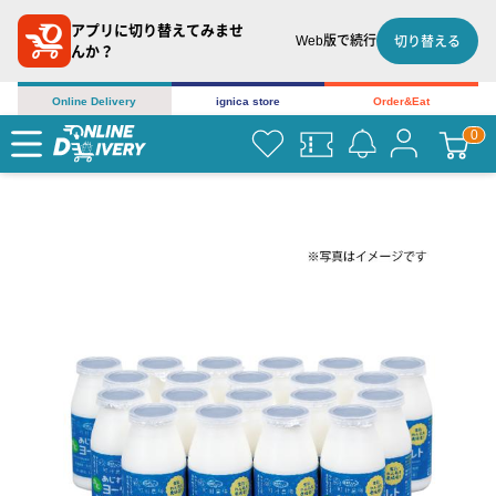
アプリに切り替えてみませ
Web版で続行
切り替える
んか？
Online Delivery
ignica store
Order&Eat