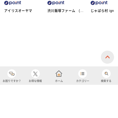
アイリスオーヤマ
渋川飯塚ファーム (ア
じゃばら村 ignic
イスクリーム)
お困りですか？
お得な情報
ホーム
カテゴリー
検索する
カテゴリー
購入履歴
売り上げトップ10
アカウント
お気に入り
ツイッター
クーポン
チャットボット