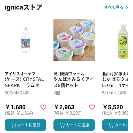
ignicaストア
すべて見る
アイリスオーヤマ
渋川飯塚ファーム
北山村(和歌山県)
(ケース) CRYSTAL
やんば地みるくアイ
じゃばらウォ
SPARK ラムネ
ス8個セット
510ml 1ケー
本入
500ml×24本
8個
510ml×24本
￥1,680
￥2,963
￥5,520
(税込 ￥1,814)
(税込 ￥3,200)
(税込 ￥5,961)
カートに追加
カートに追加
カートに