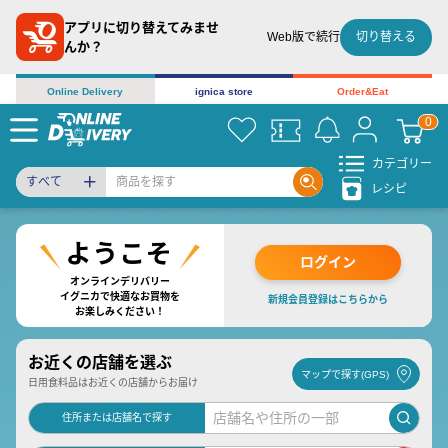
アプリに切り替えてみませ
切り替える
Web版で続行
んか？
Online Delivery
ignica store
Order&Eat
カテゴリー
すべて
レシピ
ログイン
オンラインデリバリー
イグニカで快適なお買物を
新規会員登録はこちらから
お楽しみください！
お近くの店舗を選ぶ
マップで探す(GPS)
日用食料品はお近くの店舗からお届け
住所または店舗名で探す