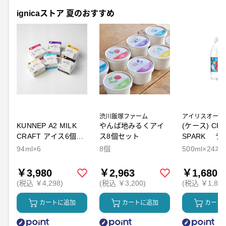
ignicaストア 夏のおすすめ
渋川飯塚ファーム
アイリスオーヤ
KUNNEP A2 MILK
やんば地みるくアイ
(ケース) CRY
CRAFT アイス6個セ
ス8個セット
SPARK ラ
ット
94ml×6
8個
500ml×24本
￥3,980
￥2,963
￥1,680
(税込 ￥4,298)
(税込 ￥3,200)
(税込 ￥1,814
カートに追加
カートに追加
カート