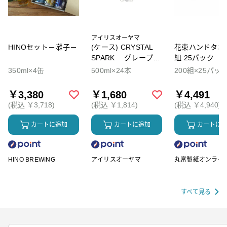
アイリスオーヤマ
HINOセット－囃子－
(ケース) CRYSTAL
花束ハンドタオル
SPARK グレープソ
組 25パック
ーダ
350ml×4缶
500ml×24本
200組×25パッ
￥3,380
￥1,680
￥4,491
(税込 ￥3,718)
(税込 ￥1,814)
(税込 ￥4,940)
カートに追加
カートに追加
カートに
HINO BREWING
アイリスオーヤマ
丸富製紙オンライ
ップ
すべて見る