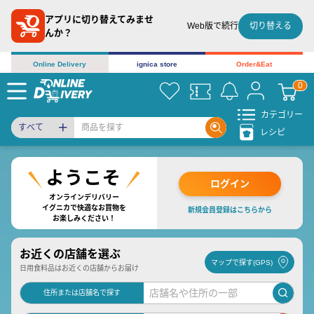
アプリに切り替えてみませ
切り替える
Web版で続行
んか？
Online Delivery
ignica store
Order&Eat
カテゴリー
すべて
レシピ
ログイン
オンラインデリバリー
イグニカで快適なお買物を
新規会員登録はこちらから
お楽しみください！
お近くの店舗を選ぶ
マップで探す(GPS)
日用食料品はお近くの店舗からお届け
住所または店舗名で探す