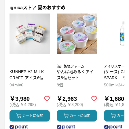
ignicaストア 夏のおすすめ
渋川飯塚ファーム
アイリスオーヤ
KUNNEP A2 MILK
やんば地みるくアイ
(ケース) CRY
CRAFT アイス6個セ
ス8個セット
SPARK ラ
ット
94ml×6
8個
500ml×24本
￥3,980
￥2,963
￥1,680
(税込 ￥4,298)
(税込 ￥3,200)
(税込 ￥1,814
カートに追加
カートに追加
カート