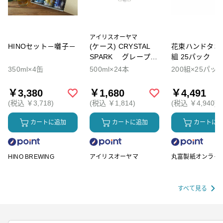
アイリスオーヤマ
HINOセット－囃子－
(ケース) CRYSTAL
花束ハンドタオル
SPARK グレープソ
組 25パック
ーダ
350ml×4缶
500ml×24本
200組×25パッ
￥3,380
￥1,680
￥4,491
(税込 ￥3,718)
(税込 ￥1,814)
(税込 ￥4,940)
カートに追加
カートに追加
カートに
HINO BREWING
アイリスオーヤマ
丸富製紙オンライ
ップ
すべて見る