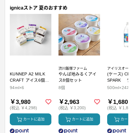
ignicaストア 夏のおすすめ
渋川飯塚ファーム
アイリスオーヤ
KUNNEP A2 MILK
やんば地みるくアイ
(ケース) CRY
CRAFT アイス6個セ
ス8個セット
SPARK ラ
ット
94ml×6
8個
500ml×24本
￥3,980
￥2,963
￥1,680
(税込 ￥4,298)
(税込 ￥3,200)
(税込 ￥1,814
カートに追加
カートに追加
カート