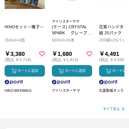
アイリスオーヤマ
HINOセット－囃子－
(ケース) CRYSTAL
花束ハンドタオル
SPARK グレープソ
組 25パック
ーダ
350ml×4缶
500ml×24本
200組×25パッ
￥3,380
￥1,680
￥4,491
(税込 ￥3,718)
(税込 ￥1,814)
(税込 ￥4,940)
カートに追加
カートに追加
カートに
HINO BREWING
アイリスオーヤマ
丸富製紙オンライ
ップ
すべて見る