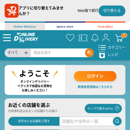
アプリに切り替えてみませ
切り替える
Web版で続行
んか？
Online Delivery
ignica store
Order&Eat
カテゴリー
すべて
レシピ
ログイン
オンラインデリバリー
イグニカで快適なお買物を
新規会員登録はこちらから
お楽しみください！
お近くの店舗を選ぶ
マップで探す(GPS)
日用食料品はお近くの店舗からお届け
住所または店舗名で探す