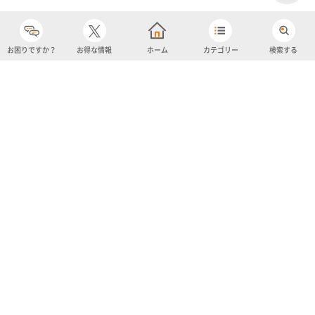
お困りですか？
お得な情報
ホーム
カテゴリー
検索する
カテゴリー
購入履歴
売り上げトップ10
アカウント
お気に入り
ツイッター
クーポン
チャットボット
ユナイテッド・スーパーマーケット・ホールディングス
よくあるご質問/お問い合わせ
利用規約
プライバシーポリシー
ignicaポイント規約