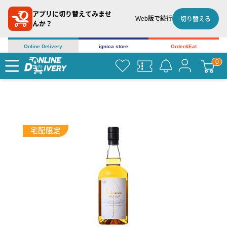
アプリに切り替えてみませ
Web版で続行
切り替える
んか？
Online Delivery
ignica store
Order&Eat
宅配限定