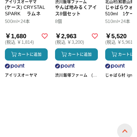
アイリスオーヤマ
渋川飯塚ファーム
北山村(和歌山県)
(ケース) CRYSTAL
やんば地みるくアイ
じゃばらウォ
SPARK ラムネ
ス8個セット
510ml 1ケー
本入
500ml×24本
8個
510ml×24本
￥1,680
￥2,963
￥5,520
(税込 ￥1,814)
(税込 ￥3,200)
(税込 ￥5,961)
カートに追加
カートに追加
カートに
アイリスオーヤマ
渋川飯塚ファーム (ア
じゃばら村 ignic
イスクリーム)