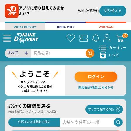
アプリに切り替えてみませ
切り替える
Web版で続行
んか？
Online Delivery
ignica store
Order&Eat
カテゴリー
すべて
レシピ
ログイン
オンラインデリバリー
イグニカで快適なお買物を
新規会員登録はこちらから
お楽しみください！
お近くの店舗を選ぶ
マップで探す(GPS)
日用食料品はお近くの店舗からお届け
住所または店舗名で探す