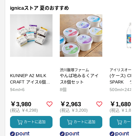
ignicaストア 夏のおすすめ
渋川飯塚ファーム
アイリスオーヤ
KUNNEP A2 MILK
やんば地みるくアイ
(ケース) CRY
CRAFT アイス6個セ
ス8個セット
SPARK ラ
ット
94ml×6
8個
500ml×24本
￥3,980
￥2,963
￥1,680
(税込 ￥4,298)
(税込 ￥3,200)
(税込 ￥1,814
カートに追加
カートに追加
カート