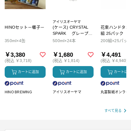
アイリスオーヤマ
HINOセット－囃子－
(ケース) CRYSTAL
花束ハンドタオル
SPARK グレープソ
組 25パック
ーダ
350ml×4缶
500ml×24本
200組×25パッ
￥3,380
￥1,680
￥4,491
(税込 ￥3,718)
(税込 ￥1,814)
(税込 ￥4,940)
カートに追加
カートに追加
カートに
HINO BREWING
アイリスオーヤマ
丸富製紙オンライ
ップ
すべて見る