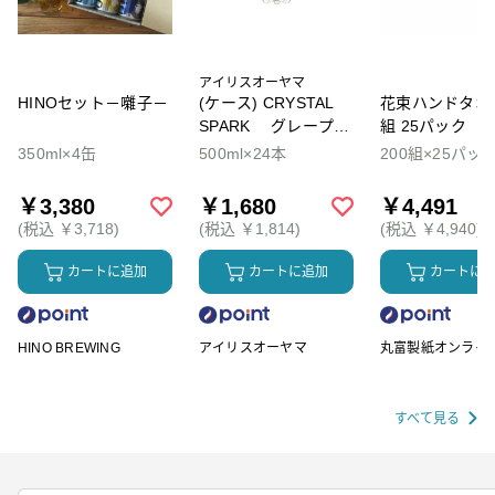
アイリスオーヤマ
HINOセット－囃子－
(ケース) CRYSTAL
花束ハンドタオル
SPARK グレープソ
組 25パック
ーダ
350ml×4缶
500ml×24本
200組×25パッ
￥3,380
￥1,680
￥4,491
(税込 ￥3,718)
(税込 ￥1,814)
(税込 ￥4,940)
カートに追加
カートに追加
カートに
HINO BREWING
アイリスオーヤマ
丸富製紙オンライ
ップ
すべて見る