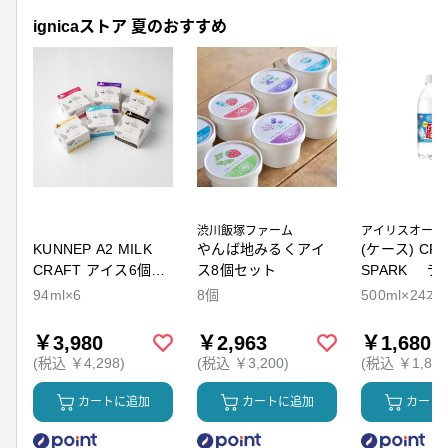
ignicaストア 夏のおすすめ
渋川飯塚ファーム
アイリスオーヤ
KUNNEP A2 MILK
やんば地みるくアイ
(ケース) CRY
CRAFT アイス6個セ
ス8個セット
SPARK ラ
ット
94ml×6
8個
500ml×24本
￥3,980
￥2,963
￥1,680
(税込 ￥4,298)
(税込 ￥3,200)
(税込 ￥1,814
カートに追加
カートに追加
カート