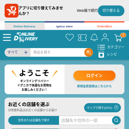
アプリに切り替えてみませ
切り替える
Web版で続行
んか？
Online Delivery
ignica store
Order&Eat
カテゴリー
すべて
レシピ
ログイン
オンラインデリバリー
イグニカで快適なお買物を
新規会員登録はこちらから
お楽しみください！
お近くの店舗を選ぶ
マップで探す(GPS)
日用食料品はお近くの店舗からお届け
住所または店舗名で探す