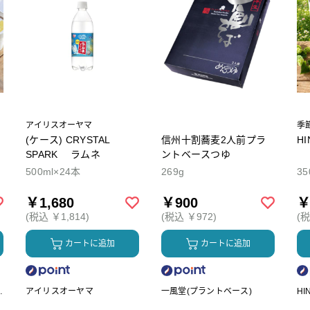
アイリスオーヤマ
季
(ケース) CRYSTAL
信州十割蕎麦2人前プラ
H
SPARK ラムネ
ントベースつゆ
500ml×24本
269g
35
￥1,680
￥900
￥
(税込 ￥1,814)
(税込 ￥972)
(税
カートに追加
カートに追加
ク
アイリスオーヤマ
一風堂(プラントベース)
HI