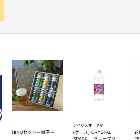
アイリスオーヤマ
HINOセット－囃子－
(ケース) CRYSTAL
花
SPARK グレープソー
2