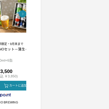
節限定・9月末まで
INOセット－蒲生－
熟成万能調味料 江戸前
東京麦茶テ
かえし300ml
0ml×6缶
300ml
10g×20包
3,500
￥1,010
￥800
込 ￥3,850)
(税込 ￥1,090)
(税込 ￥864
カートに追加
カートに追加
カ
NO BREWING
かつをぶし池田屋
川原製粉所