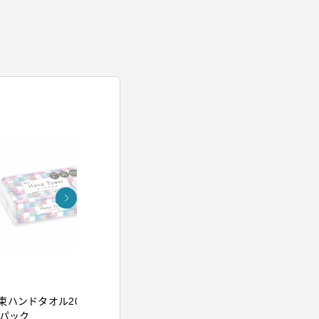
アイリスオーヤマ
アイリスオー
束ハンドタオル200組
イオンドライヤー ブル
ウルトラフ
5パック
ー
クレンジン