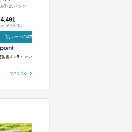
ッド
00組×25パック
HDR-M201-A
SH-M01-W
4,491
￥5,980
￥12,80
込 ￥4,940)
(税込 ￥6,578)
(税込 ￥14,
カートに追加
カートに追加
カ
富製紙オンラインショップ
アイリスオーヤマ
アイリスオー
すべて見る