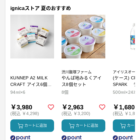
ignicaストア 夏のおすすめ
渋川飯塚ファーム
アイリスオーヤ
KUNNEP A2 MILK
やんば地みるくアイ
(ケース) CRY
CRAFT アイス6個セ
ス8個セット
SPARK ラ
ット
94ml×6
8個
500ml×24本
￥3,980
￥2,963
￥1,680
(税込 ￥4,298)
(税込 ￥3,200)
(税込 ￥1,814
カートに追加
カートに追加
カート