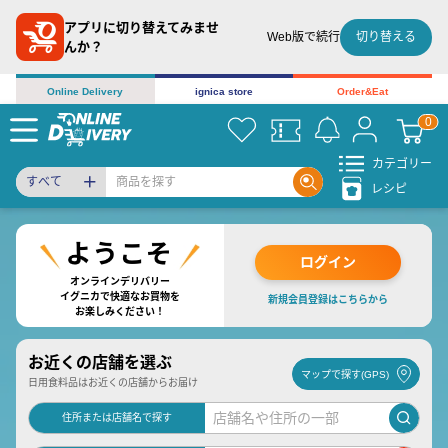
アプリに切り替えてみませ
切り替える
Web版で続行
んか？
Online Delivery
ignica store
Order&Eat
カテゴリー
すべて
レシピ
ログイン
オンラインデリバリー
イグニカで快適なお買物を
新規会員登録はこちらから
お楽しみください！
お近くの店舗を選ぶ
マップで探す(GPS)
日用食料品はお近くの店舗からお届け
住所または店舗名で探す