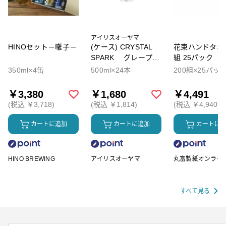
アイリスオーヤマ
HINOセット－囃子－
(ケース) CRYSTAL
花束ハンドタオル
SPARK グレープソ
組 25パック
ーダ
350ml×4缶
500ml×24本
200組×25パッ
￥3,380
￥1,680
￥4,491
(税込 ￥3,718)
(税込 ￥1,814)
(税込 ￥4,940)
カートに追加
カートに追加
カートに
HINO BREWING
アイリスオーヤマ
丸富製紙オンライ
ップ
すべて見る