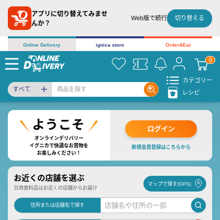
アプリに切り替えてみませ
切り替える
Web版で続行
んか？
Online Delivery
ignica store
Order&Eat
カテゴリー
すべて
レシピ
ログイン
オンラインデリバリー
イグニカで快適なお買物を
新規会員登録はこちらから
お楽しみください！
お近くの店舗を選ぶ
マップで探す(GPS)
日用食料品はお近くの店舗からお届け
住所または店舗名で探す