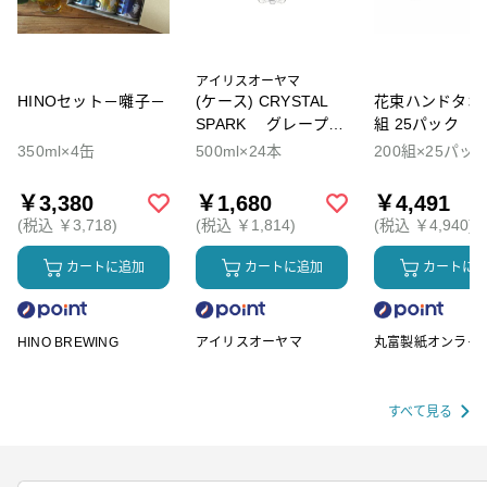
アイリスオーヤマ
HINOセット－囃子－
(ケース) CRYSTAL
花束ハンドタオル
SPARK グレープソ
組 25パック
ーダ
350ml×4缶
500ml×24本
200組×25パッ
￥3,380
￥1,680
￥4,491
(税込 ￥3,718)
(税込 ￥1,814)
(税込 ￥4,940)
カートに追加
カートに追加
カートに
HINO BREWING
アイリスオーヤマ
丸富製紙オンライ
ップ
すべて見る