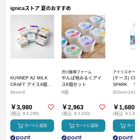
ignicaストア 夏のおすすめ
渋川飯塚ファーム
アイリスオーヤ
KUNNEP A2 MILK
やんば地みるくアイ
(ケース) CRY
CRAFT アイス6個セ
ス8個セット
SPARK ラ
ット
94ml×6
8個
500ml×24本
￥3,980
￥2,963
￥1,680
(税込 ￥4,298)
(税込 ￥3,200)
(税込 ￥1,814
カートに追加
カートに追加
カート