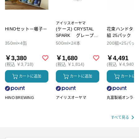
アイリスオーヤマ
HINOセット－囃子－
(ケース) CRYSTAL
花束ハンドタオル
SPARK グレープソ
組 25パック
ーダ
350ml×4缶
500ml×24本
200組×25パッ
￥3,380
￥1,680
￥4,491
(税込 ￥3,718)
(税込 ￥1,814)
(税込 ￥4,940)
カートに追加
カートに追加
カートに
HINO BREWING
アイリスオーヤマ
丸富製紙オンライ
ップ
すべて見る