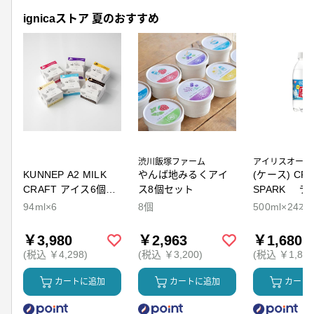
ignicaストア 夏のおすすめ
渋川飯塚ファーム
アイリスオーヤ
KUNNEP A2 MILK
やんば地みるくアイ
(ケース) CRY
CRAFT アイス6個セ
ス8個セット
SPARK ラ
ット
94ml×6
8個
500ml×24本
￥3,980
￥2,963
￥1,680
(税込 ￥4,298)
(税込 ￥3,200)
(税込 ￥1,814
カートに追加
カートに追加
カート