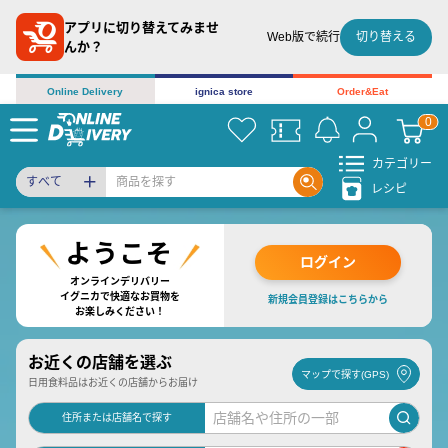
アプリに切り替えてみませ
切り替える
Web版で続行
んか？
Online Delivery
ignica store
Order&Eat
カテゴリー
すべて
レシピ
ログイン
オンラインデリバリー
イグニカで快適なお買物を
新規会員登録はこちらから
お楽しみください！
お近くの店舗を選ぶ
マップで探す(GPS)
日用食料品はお近くの店舗からお届け
住所または店舗名で探す