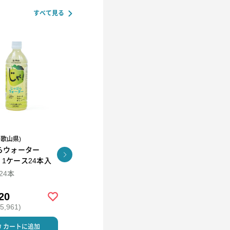
すべて見る
和歌山県)
R.L(エール・エル）
らウォーター
コロコロワッフル キュー
KUNNEP A2 MILK
l 1ケース24本入
ブ4個セット
CRAFT アイス12個セッ
ト
×24本
94ml×12
20
￥2,592
￥5,980
,961)
(税込 ￥2,799)
(税込 ￥6,458)
カートに追加
カートに追加
カートに