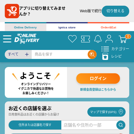
アプリに切り替えてみませ
切り替える
Web版で続行
んか？
Online Delivery
ignica store
Order&Eat
カテゴリー
すべて
レシピ
ログイン
オンラインデリバリー
イグニカで快適なお買物を
新規会員登録はこちらから
お楽しみください！
お近くの店舗を選ぶ
マップで探す(GPS)
日用食料品はお近くの店舗からお届け
住所または店舗名で探す