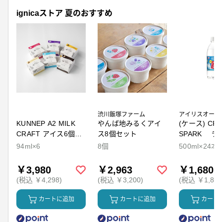
ignicaストア 夏のおすすめ
渋川飯塚ファーム
アイリスオーヤ
KUNNEP A2 MILK
やんば地みるくアイ
(ケース) CRY
CRAFT アイス6個セ
ス8個セット
SPARK ラ
ット
94ml×6
8個
500ml×24本
￥3,980
￥2,963
￥1,680
(税込 ￥4,298)
(税込 ￥3,200)
(税込 ￥1,814
カートに追加
カートに追加
カート