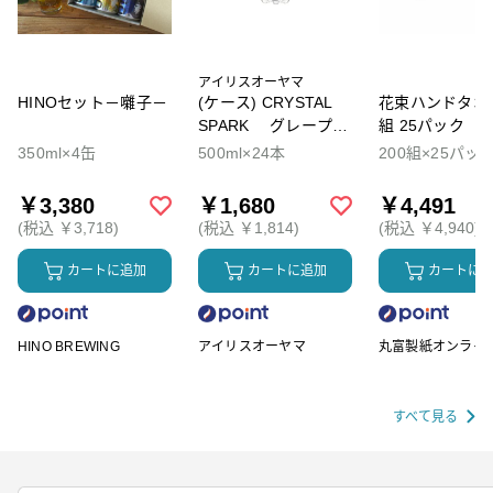
アイリスオーヤマ
HINOセット－囃子－
(ケース) CRYSTAL
花束ハンドタオル
SPARK グレープソ
組 25パック
ーダ
350ml×4缶
500ml×24本
200組×25パッ
￥3,380
￥1,680
￥4,491
(税込 ￥3,718)
(税込 ￥1,814)
(税込 ￥4,940)
カートに追加
カートに追加
カートに
HINO BREWING
アイリスオーヤマ
丸富製紙オンライ
ップ
すべて見る