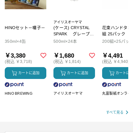
アイリスオーヤマ
HINOセット－囃子－
(ケース) CRYSTAL
花束ハンドタオル
SPARK グレープソ
組 25パック
ーダ
350ml×4缶
500ml×24本
200組×25パッ
￥3,380
￥1,680
￥4,491
(税込 ￥3,718)
(税込 ￥1,814)
(税込 ￥4,940)
カートに追加
カートに追加
カートに
HINO BREWING
アイリスオーヤマ
丸富製紙オンライ
ップ
すべて見る