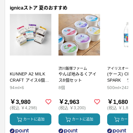
ignicaストア 夏のおすすめ
渋川飯塚ファーム
アイリスオーヤ
KUNNEP A2 MILK
やんば地みるくアイ
(ケース) CRY
CRAFT アイス6個セ
ス8個セット
SPARK ラ
ット
94ml×6
8個
500ml×24本
￥3,980
￥2,963
￥1,680
(税込 ￥4,298)
(税込 ￥3,200)
(税込 ￥1,814
カートに追加
カートに追加
カート