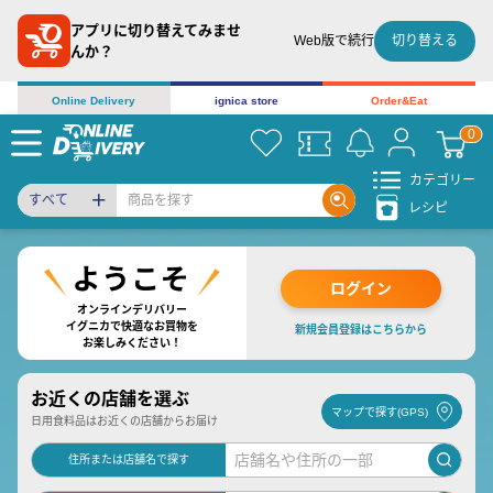
アプリに切り替えてみませ
切り替える
Web版で続行
んか？
Online Delivery
ignica store
Order&Eat
カテゴリー
すべて
レシピ
ログイン
オンラインデリバリー
イグニカで快適なお買物を
新規会員登録はこちらから
お楽しみください！
お近くの店舗を選ぶ
マップで探す(GPS)
日用食料品はお近くの店舗からお届け
住所または店舗名で探す