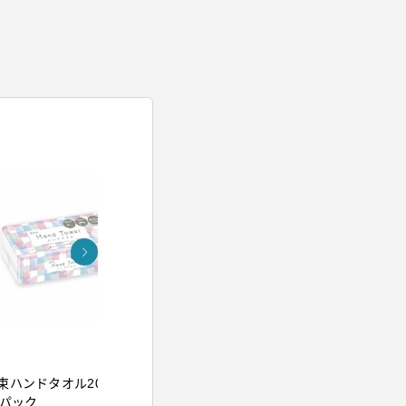
アイリスオーヤマ
アイリスオー
束ハンドタオル200組
イオンドライヤー ブル
ウルトラフ
5パック
ー
クレンジン