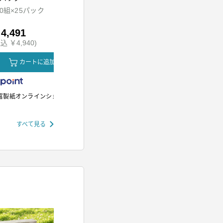
ッド
00組×25パック
HDR-M201-A
SH-M01-W
4,491
￥5,980
￥12,80
込 ￥4,940)
(税込 ￥6,578)
(税込 ￥14,
カートに追加
カートに追加
カ
富製紙オンラインショップ
アイリスオーヤマ
アイリスオー
すべて見る