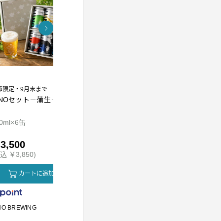
節限定・9月末まで
INOセット－蒲生－
熟成万能調味料 江戸前
東京麦茶テ
かえし300ml
0ml×6缶
300ml
10g×20包
3,500
￥1,010
￥800
込 ￥3,850)
(税込 ￥1,090)
(税込 ￥864
カートに追加
カートに追加
カ
NO BREWING
かつをぶし池田屋
川原製粉所