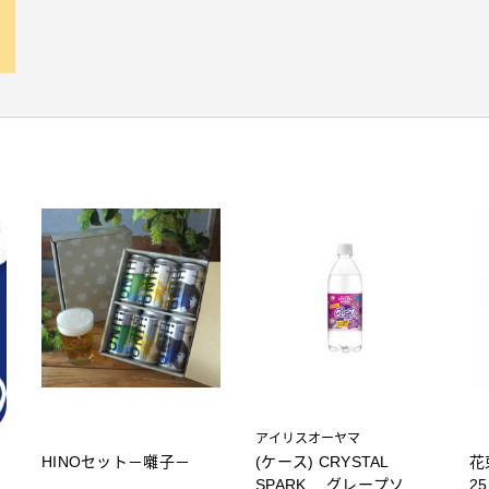
アイリスオーヤマ
HINOセット－囃子－
(ケース) CRYSTAL
花
SPARK グレープソー
2