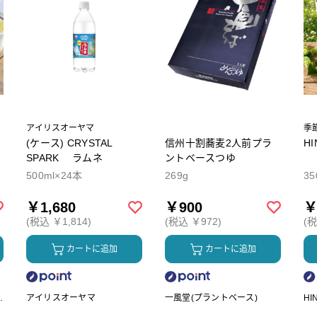
アイリスオーヤマ
季
(ケース) CRYSTAL
信州十割蕎麦2人前プラ
H
SPARK ラムネ
ントベースつゆ
500ml×24本
269g
35
￥1,680
￥900
￥
(税込 ￥1,814)
(税込 ￥972)
(税
カートに追加
カートに追加
ク
アイリスオーヤマ
一風堂(プラントベース)
HI