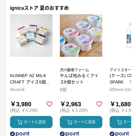
ignicaストア 夏のおすすめ
渋川飯塚ファーム
アイリスオーヤ
KUNNEP A2 MILK
やんば地みるくアイ
(ケース) CRY
CRAFT アイス6個セ
ス8個セット
SPARK ラ
ット
94ml×6
8個
500ml×24本
￥3,980
￥2,963
￥1,680
(税込 ￥4,298)
(税込 ￥3,200)
(税込 ￥1,814
カートに追加
カートに追加
カート