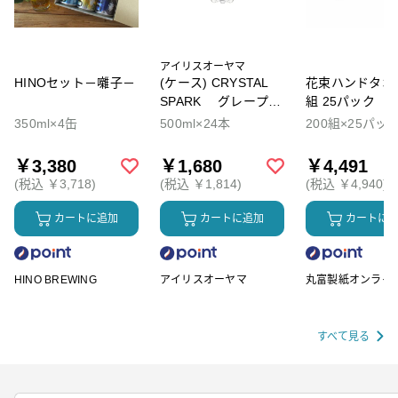
アイリスオーヤマ
HINOセット－囃子－
(ケース) CRYSTAL
花束ハンドタオル
SPARK グレープソ
組 25パック
ーダ
350ml×4缶
500ml×24本
200組×25パッ
￥3,380
￥1,680
￥4,491
(税込 ￥3,718)
(税込 ￥1,814)
(税込 ￥4,940)
カートに追加
カートに追加
カートに
HINO BREWING
アイリスオーヤマ
丸富製紙オンライ
ップ
すべて見る