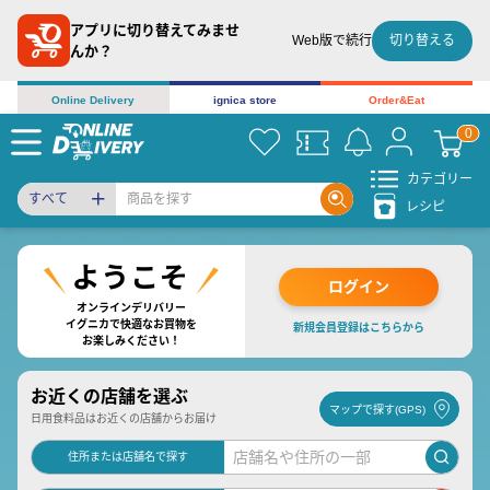
アプリに切り替えてみませ
切り替える
Web版で続行
んか？
Online Delivery
ignica store
Order&Eat
カテゴリー
すべて
レシピ
ログイン
オンラインデリバリー
イグニカで快適なお買物を
新規会員登録はこちらから
お楽しみください！
お近くの店舗を選ぶ
マップで探す(GPS)
日用食料品はお近くの店舗からお届け
住所または店舗名で探す