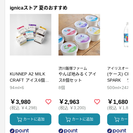
ignicaストア 夏のおすすめ
渋川飯塚ファーム
アイリスオーヤ
KUNNEP A2 MILK
やんば地みるくアイ
(ケース) CRY
CRAFT アイス6個セ
ス8個セット
SPARK ラ
ット
94ml×6
8個
500ml×24本
￥3,980
￥2,963
￥1,680
(税込 ￥4,298)
(税込 ￥3,200)
(税込 ￥1,814
カートに追加
カートに追加
カート