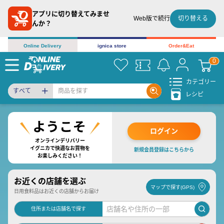
アプリに切り替えてみませ
切り替える
Web版で続行
んか？
Online Delivery
ignica store
Order&Eat
カテゴリー
すべて
レシピ
ログイン
オンラインデリバリー
イグニカで快適なお買物を
新規会員登録はこちらから
お楽しみください！
お近くの店舗を選ぶ
マップで探す(GPS)
日用食料品はお近くの店舗からお届け
住所または店舗名で探す