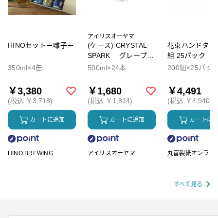
アイリスオーヤマ
HINOセット－囃子－
(ケース) CRYSTAL
花束ハンドタオル
SPARK グレープソ
組 25パック
ーダ
350ml×4缶
500ml×24本
200組×25パッ
￥3,380
￥1,680
￥4,491
(税込 ￥3,718)
(税込 ￥1,814)
(税込 ￥4,940)
カートに追加
カートに追加
カートに
HINO BREWING
アイリスオーヤマ
丸富製紙オンライ
ップ
すべて見る