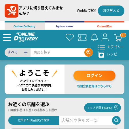
アプリに切り替えてみませ
切り替える
Web版で続行
んか？
Online Delivery
ignica store
Order&Eat
カテゴリー
すべて
レシピ
ログイン
オンラインデリバリー
イグニカで快適なお買物を
新規会員登録はこちらから
お楽しみください！
お近くの店舗を選ぶ
マップで探す(GPS)
日用食料品はお近くの店舗からお届け
住所または店舗名で探す