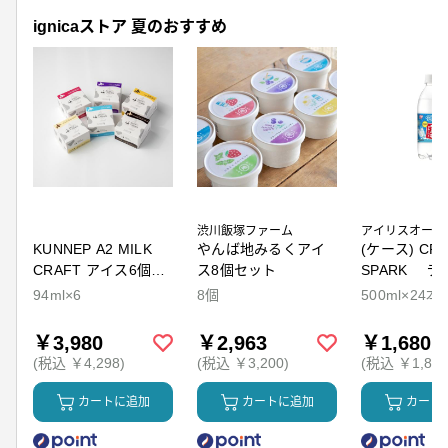
ignicaストア 夏のおすすめ
渋川飯塚ファーム
アイリスオーヤ
KUNNEP A2 MILK
やんば地みるくアイ
(ケース) CRY
CRAFT アイス6個セ
ス8個セット
SPARK ラ
ット
94ml×6
8個
500ml×24本
￥3,980
￥2,963
￥1,680
(税込 ￥4,298)
(税込 ￥3,200)
(税込 ￥1,814
カートに追加
カートに追加
カート