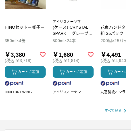
アイリスオーヤマ
HINOセット－囃子－
(ケース) CRYSTAL
花束ハンドタオル
SPARK グレープソ
組 25パック
ーダ
350ml×4缶
500ml×24本
200組×25パッ
￥3,380
￥1,680
￥4,491
(税込 ￥3,718)
(税込 ￥1,814)
(税込 ￥4,940)
カートに追加
カートに追加
カートに
HINO BREWING
アイリスオーヤマ
丸富製紙オンライ
ップ
すべて見る