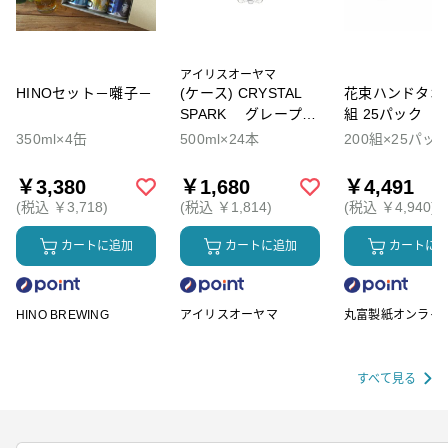
アイリスオーヤマ
HINOセット－囃子－
(ケース) CRYSTAL
花束ハンドタオル
SPARK グレープソ
組 25パック
ーダ
350ml×4缶
500ml×24本
200組×25パッ
￥3,380
￥1,680
￥4,491
(税込 ￥3,718)
(税込 ￥1,814)
(税込 ￥4,940)
カートに追加
カートに追加
カートに
HINO BREWING
アイリスオーヤマ
丸富製紙オンライ
ップ
すべて見る