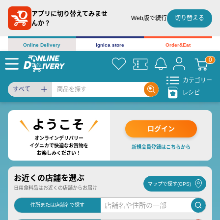
アプリに切り替えてみませ
切り替える
Web版で続行
んか？
Online Delivery
ignica store
Order&Eat
カテゴリー
すべて
レシピ
ログイン
オンラインデリバリー
イグニカで快適なお買物を
新規会員登録はこちらから
お楽しみください！
お近くの店舗を選ぶ
マップで探す(GPS)
日用食料品はお近くの店舗からお届け
住所または店舗名で探す