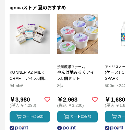
ignicaストア 夏のおすすめ
渋川飯塚ファーム
アイリスオーヤ
KUNNEP A2 MILK
やんば地みるくアイ
(ケース) CRY
CRAFT アイス6個セ
ス8個セット
SPARK ラ
ット
94ml×6
8個
500ml×24本
￥3,980
￥2,963
￥1,680
(税込 ￥4,298)
(税込 ￥3,200)
(税込 ￥1,814
カートに追加
カートに追加
カート