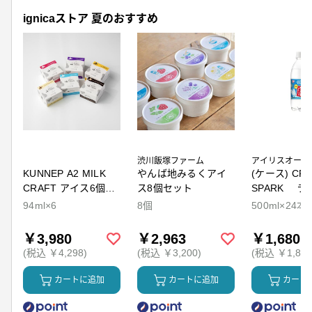
ignicaストア 夏のおすすめ
渋川飯塚ファーム
アイリスオーヤ
KUNNEP A2 MILK
やんば地みるくアイ
(ケース) CRY
CRAFT アイス6個セ
ス8個セット
SPARK ラ
ット
94ml×6
8個
500ml×24本
￥3,980
￥2,963
￥1,680
(税込 ￥4,298)
(税込 ￥3,200)
(税込 ￥1,814
カートに追加
カートに追加
カート