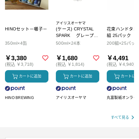
アイリスオーヤマ
HINOセット－囃子－
(ケース) CRYSTAL
花束ハンドタオル
SPARK グレープソ
組 25パック
ーダ
350ml×4缶
500ml×24本
200組×25パッ
￥3,380
￥1,680
￥4,491
(税込 ￥3,718)
(税込 ￥1,814)
(税込 ￥4,940)
カートに追加
カートに追加
カートに
HINO BREWING
アイリスオーヤマ
丸富製紙オンライ
ップ
すべて見る