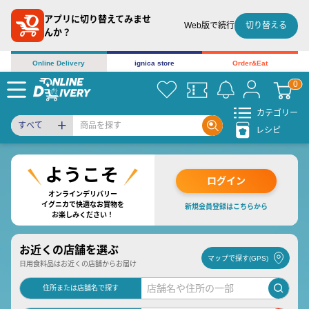
アプリに切り替えてみませ
切り替える
Web版で続行
んか？
Online Delivery
ignica store
Order&Eat
カテゴリー
すべて
レシピ
ログイン
オンラインデリバリー
イグニカで快適なお買物を
新規会員登録はこちらから
お楽しみください！
お近くの店舗を選ぶ
マップで探す(GPS)
日用食料品はお近くの店舗からお届け
住所または店舗名で探す