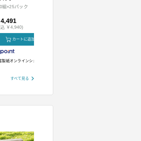
ッド
00組×25パック
HDR-M201-A
SH-M01-W
4,491
￥5,980
￥12,80
込 ￥4,940)
(税込 ￥6,578)
(税込 ￥14,
カートに追加
カートに追加
カ
富製紙オンラインショップ
アイリスオーヤマ
アイリスオー
すべて見る