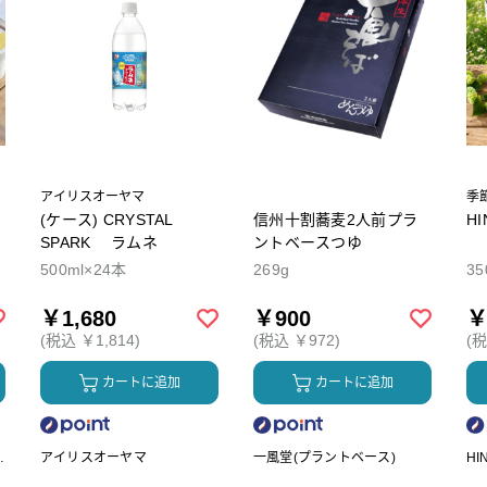
アイリスオーヤマ
季
(ケース) CRYSTAL
信州十割蕎麦2人前プラ
H
SPARK ラムネ
ントベースつゆ
500ml×24本
269g
35
￥1,680
￥900
￥
(税込 ￥1,814)
(税込 ￥972)
(税
カートに追加
カートに追加
ク
アイリスオーヤマ
一風堂(プラントベース)
HI