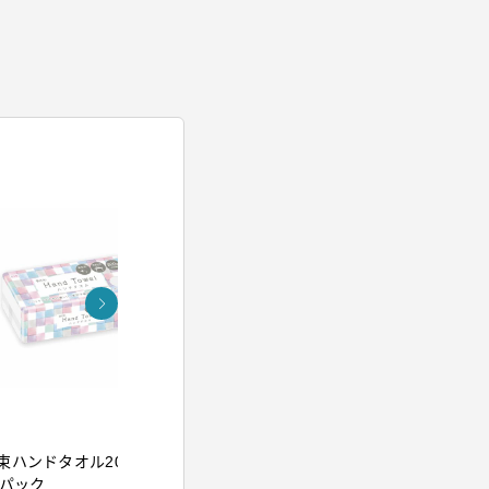
アイリスオーヤマ
アイリスオー
束ハンドタオル200組
イオンドライヤー ブル
ウルトラフ
5パック
ー
クレンジン