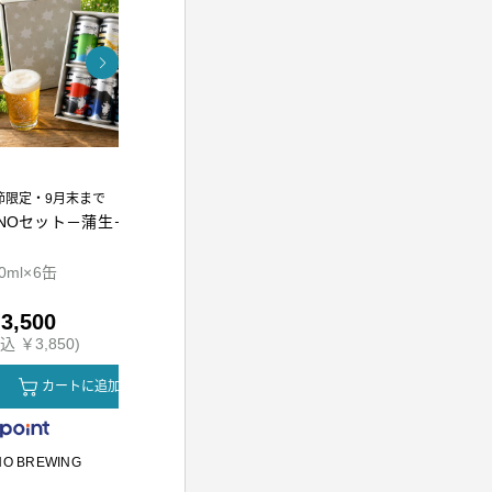
節限定・9月末まで
INOセット－蒲生－
熟成万能調味料 江戸前
東京麦茶テ
かえし300ml
0ml×6缶
300ml
10g×20包
3,500
￥1,010
￥800
込 ￥3,850)
(税込 ￥1,090)
(税込 ￥864
カートに追加
カートに追加
カ
NO BREWING
かつをぶし池田屋
川原製粉所