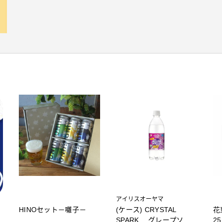
アイリスオーヤマ
HINOセット－囃子－
(ケース) CRYSTAL
花
SPARK グレープソー
2