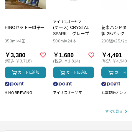
アイリスオーヤマ
HINOセット－囃子－
(ケース) CRYSTAL
花束ハンドタオル
SPARK グレープソ
組 25パック
ーダ
350ml×4缶
500ml×24本
200組×25パッ
￥3,380
￥1,680
￥4,491
(税込 ￥3,718)
(税込 ￥1,814)
(税込 ￥4,940)
カートに追加
カートに追加
カートに
HINO BREWING
アイリスオーヤマ
丸富製紙オンライ
ップ
すべて見る