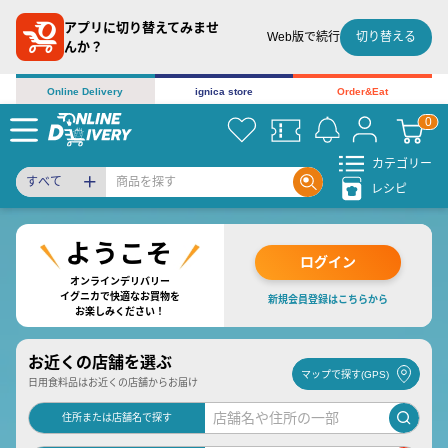
アプリに切り替えてみませ
切り替える
Web版で続行
んか？
Online Delivery
ignica store
Order&Eat
カテゴリー
すべて
レシピ
ログイン
オンラインデリバリー
イグニカで快適なお買物を
新規会員登録はこちらから
お楽しみください！
お近くの店舗を選ぶ
マップで探す(GPS)
日用食料品はお近くの店舗からお届け
住所または店舗名で探す