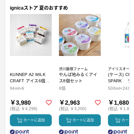
ignicaストア 夏のおすすめ
渋川飯塚ファーム
アイリスオーヤ
KUNNEP A2 MILK
やんば地みるくアイ
(ケース) CRY
CRAFT アイス6個セ
ス8個セット
SPARK ラ
ット
94ml×6
8個
500ml×24本
￥3,980
￥2,963
￥1,680
(税込 ￥4,298)
(税込 ￥3,200)
(税込 ￥1,814
カートに追加
カートに追加
カート