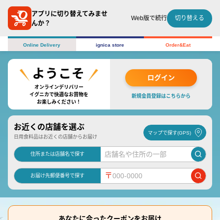
アプリに切り替えてみませ
切り替える
Web版で続行
んか？
Online Delivery
ignica store
Order&Eat
ログイン
オンラインデリバリー
イグニカで快適なお買物を
新規会員登録はこちらから
お楽しみください！
お近くの店舗を選ぶ
マップで探す(GPS)
日用食料品はお近くの店舗からお届け
住所または店舗名で探す
〒
お届け先郵便番号で探す
あなたに合ったクーポンをお届け