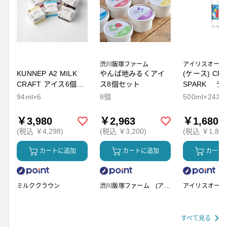
渋川飯塚ファーム
アイリスオーヤ
KUNNEP A2 MILK
やんば地みるくアイ
(ケース) CRY
CRAFT アイス6個セ
ス8個セット
SPARK ラ
ット
94ml×6
8個
500ml×24本
￥3,980
￥2,963
￥1,680
(税込 ￥4,298)
(税込 ￥3,200)
(税込 ￥1,814
カートに追加
カートに追加
カート
ミルククラウン
渋川飯塚ファーム (アイ
アイリスオーヤ
スクリーム)
すべて見る