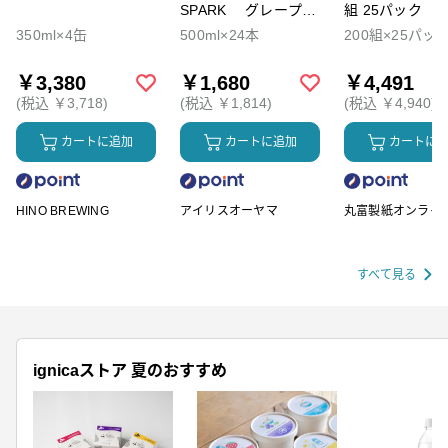
SPARK グレープソ
組 25パック
ーダ
350ml×4缶
500ml×24本
200組×25パッ
￥3,380
￥1,680
￥4,491
(税込 ￥3,718)
(税込 ￥1,814)
(税込 ￥4,940)
カートに追加
カートに追加
カートに
HINO BREWING
アイリスオーヤマ
丸富製紙オンライ
ップ
すべて見る
ignicaストア 夏のおすすめ