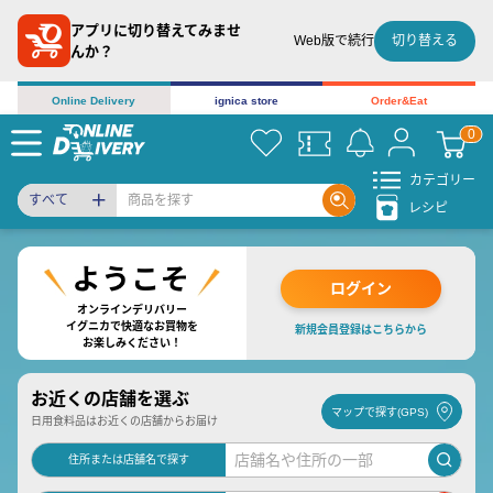
アプリに切り替えてみませ
切り替える
Web版で続行
んか？
Online Delivery
ignica store
Order&Eat
カテゴリー
すべて
レシピ
ログイン
オンラインデリバリー
イグニカで快適なお買物を
新規会員登録はこちらから
お楽しみください！
お近くの店舗を選ぶ
マップで探す(GPS)
日用食料品はお近くの店舗からお届け
住所または店舗名で探す