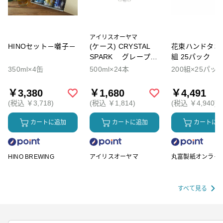
アイリスオーヤマ
HINOセット－囃子－
(ケース) CRYSTAL
花束ハンドタオル
SPARK グレープソ
組 25パック
ーダ
350ml×4缶
500ml×24本
200組×25パッ
￥3,380
￥1,680
￥4,491
(税込 ￥3,718)
(税込 ￥1,814)
(税込 ￥4,940)
カートに追加
カートに追加
カートに
HINO BREWING
アイリスオーヤマ
丸富製紙オンライ
ップ
すべて見る