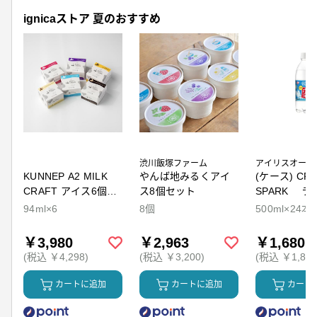
ignicaストア 夏のおすすめ
渋川飯塚ファーム
アイリスオーヤ
KUNNEP A2 MILK
やんば地みるくアイ
(ケース) CRY
CRAFT アイス6個セ
ス8個セット
SPARK ラ
ット
94ml×6
8個
500ml×24本
￥3,980
￥2,963
￥1,680
(税込 ￥4,298)
(税込 ￥3,200)
(税込 ￥1,814
カートに追加
カートに追加
カート