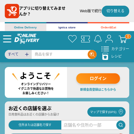
アプリに切り替えてみませ
切り替える
Web版で続行
んか？
Online Delivery
ignica store
Order&Eat
カテゴリー
すべて
レシピ
ログイン
オンラインデリバリー
イグニカで快適なお買物を
新規会員登録はこちらから
お楽しみください！
お近くの店舗を選ぶ
マップで探す(GPS)
日用食料品はお近くの店舗からお届け
住所または店舗名で探す