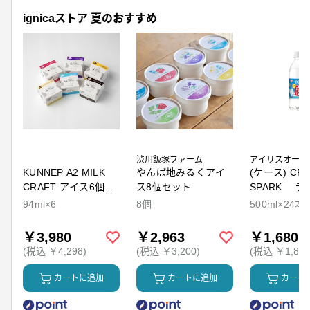
ignicaストア 夏のおすすめ
渋川飯塚ファーム
アイリスオーヤ
KUNNEP A2 MILK
やんば地みるくアイ
(ケース) CRY
CRAFT アイス6個セ
ス8個セット
SPARK ラ
ット
94ml×6
8個
500ml×24本
￥3,980
￥2,963
￥1,680
(税込 ￥4,298)
(税込 ￥3,200)
(税込 ￥1,814
カートに追加
カートに追加
カート