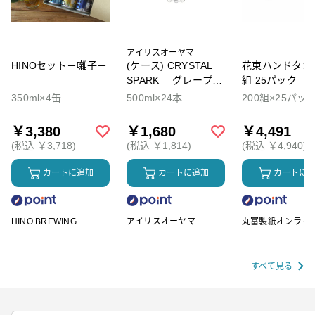
アイリスオーヤマ
HINOセット－囃子－
(ケース) CRYSTAL
花束ハンドタオル
SPARK グレープソ
組 25パック
ーダ
350ml×4缶
500ml×24本
200組×25パッ
￥3,380
￥1,680
￥4,491
(税込 ￥3,718)
(税込 ￥1,814)
(税込 ￥4,940)
カートに追加
カートに追加
カートに
HINO BREWING
アイリスオーヤマ
丸富製紙オンライ
ップ
すべて見る