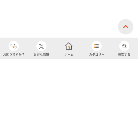
お困りですか？
お得な情報
ホーム
カテゴリー
検索する
カテゴリー
購入履歴
売り上げトップ10
アカウント
お気に入り
ツイッター
クーポン
チャットボット
ユナイテッド・スーパーマーケット・ホールディングス
よくあるご質問/お問い合わせ
利用規約
プライバシーポリシー
ignicaポイント規約