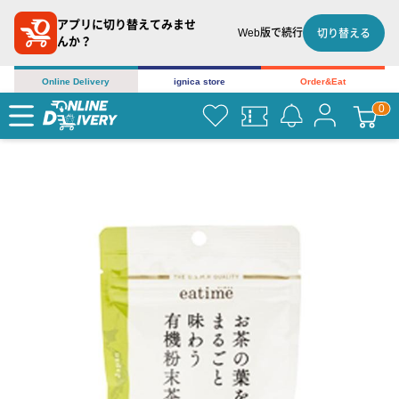
アプリに切り替えてみませ
Web版で続行
切り替える
んか？
Online Delivery
ignica store
Order&Eat