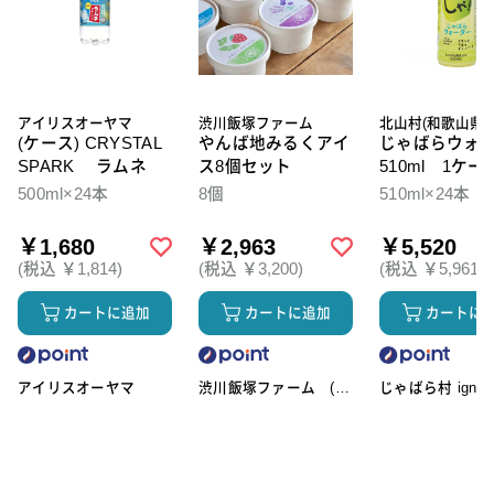
アイリスオーヤマ
渋川飯塚ファーム
北山村(和歌山県)
(ケース) CRYSTAL
やんば地みるくアイ
じゃばらウォ
SPARK ラムネ
ス8個セット
510ml 1ケー
本入
500ml×24本
8個
510ml×24本
￥1,680
￥2,963
￥5,520
(税込 ￥1,814)
(税込 ￥3,200)
(税込 ￥5,961)
カートに追加
カートに追加
カートに
アイリスオーヤマ
渋川飯塚ファーム (ア
じゃばら村 ignic
イスクリーム)