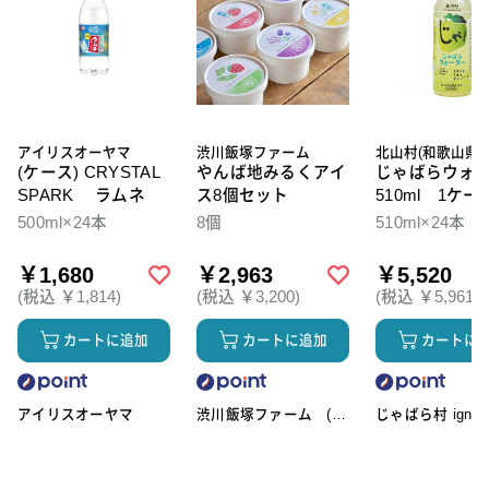
アイリスオーヤマ
渋川飯塚ファーム
北山村(和歌山県)
(ケース) CRYSTAL
やんば地みるくアイ
じゃばらウォ
SPARK ラムネ
ス8個セット
510ml 1ケー
本入
500ml×24本
8個
510ml×24本
￥1,680
￥2,963
￥5,520
(税込 ￥1,814)
(税込 ￥3,200)
(税込 ￥5,961)
カートに追加
カートに追加
カートに
アイリスオーヤマ
渋川飯塚ファーム (ア
じゃばら村 ignic
イスクリーム)