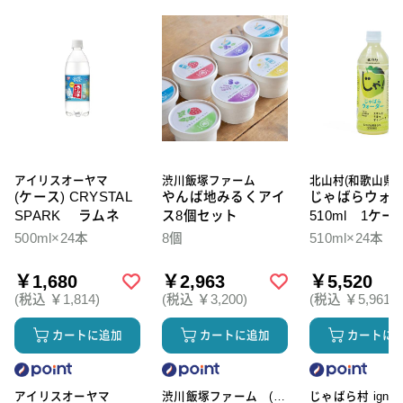
アイリスオーヤマ
渋川飯塚ファーム
北山村(和歌山県)
(ケース) CRYSTAL
やんば地みるくアイ
じゃばらウォ
SPARK ラムネ
ス8個セット
510ml 1ケー
本入
500ml×24本
8個
510ml×24本
￥1,680
￥2,963
￥5,520
(税込 ￥1,814)
(税込 ￥3,200)
(税込 ￥5,961)
カートに追加
カートに追加
カートに
アイリスオーヤマ
渋川飯塚ファーム (ア
じゃばら村 ignic