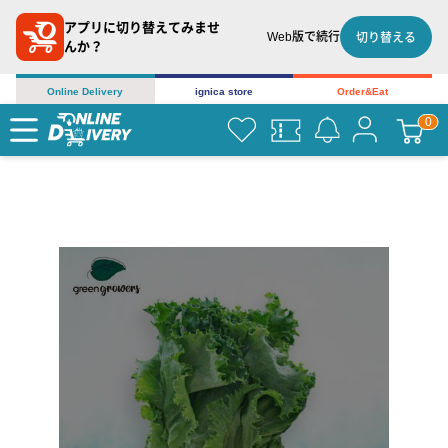
アプリに切り替えてみませ
Web版で続行
切り替える
んか？
Online Delivery
ignica store
Order&Eat