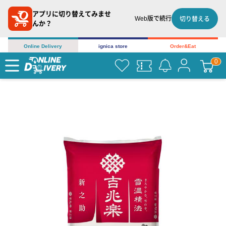
アプリに切り替えてみませ
Web版で続行
切り替える
んか？
Online Delivery
ignica store
Order&Eat