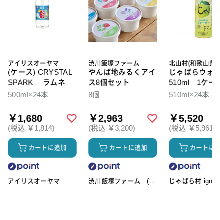
アイリスオーヤマ
渋川飯塚ファーム
北山村(和歌山県)
(ケース) CRYSTAL
やんば地みるくアイ
じゃばらウォ
SPARK ラムネ
ス8個セット
510ml 1ケー
本入
500ml×24本
8個
510ml×24本
￥1,680
￥2,963
￥5,520
(税込 ￥1,814)
(税込 ￥3,200)
(税込 ￥5,961)
カートに追加
カートに追加
カートに
アイリスオーヤマ
渋川飯塚ファーム (ア
じゃばら村 ignic
イスクリーム)