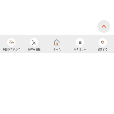
お困りですか？
お得な情報
ホーム
カテゴリー
検索する
カテゴリー
購入履歴
売り上げトップ10
アカウント
お気に入り
ツイッター
クーポン
チャットボット
ユナイテッド・スーパーマーケット・ホールディングス
よくあるご質問/お問い合わせ
利用規約
プライバシーポリシー
ignicaポイント規約